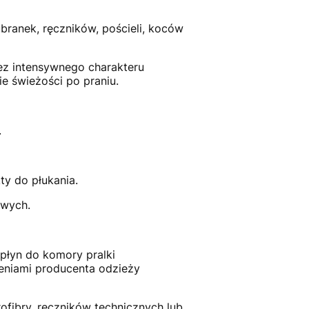
ubranek, ręczników, pościeli, koców
ez intensywnego charakteru
 świeżości po praniu.
.
ty do płukania.
owych.
 płyn do komory pralki
ceniami producenta odzieży
ofibry, ręczników technicznych lub