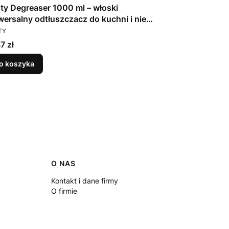
ty Degreaser 1000 ml – włoski
Fresh One no
wersalny odtłuszczacz do kuchni i nie
wkładami czys
DUCENT
PRODUCENT
ko
TY
FRESH ONE
a
Cena
7 zł
29,93 zł
o koszyka
Do koszyka
O NAS
Kontakt i dane firmy
O firmie