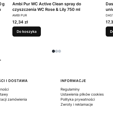
0 g
Ambi Pur WC Active Clean spray do
Das
m
czyszczenia WC Rose & Lily 750 ml
uni
PRODUCENT
PRO
tyl
AMBI PUR
DAS
Cena
Cen
12,34 zł
17,3
Do koszyka
D
>
CI I DOSTAWA
INFORMACJE
tności
Regulaminy
stawy
Ustawienia plików cookies
zacji zamówienia
Polityka prywatności
Zwroty i reklamacje