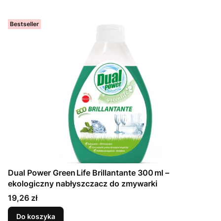
Bestseller
Dual Power Green Life Brillantante 300 ml –
ekologiczny nabłyszczacz do zmywarki
Cena
19,26 zł
Do koszyka