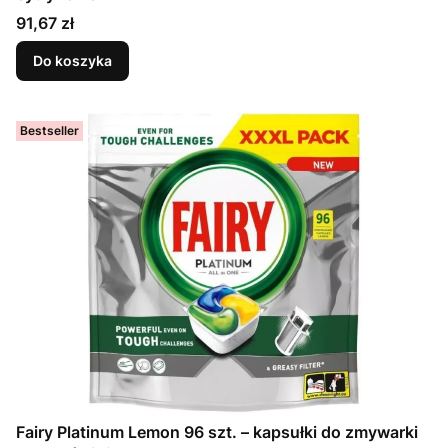
Cena
91,67 zł
Do koszyka
Bestseller
Fairy Platinum Lemon 96 szt. – kapsułki do zmywarki