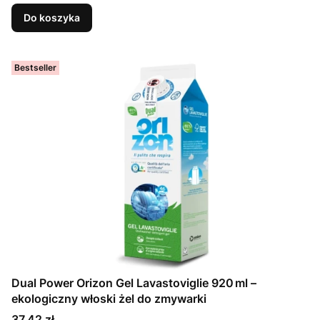
Do koszyka
Bestseller
Dual Power Orizon Gel Lavastoviglie 920 ml –
ekologiczny włoski żel do zmywarki
Cena
37,42 zł