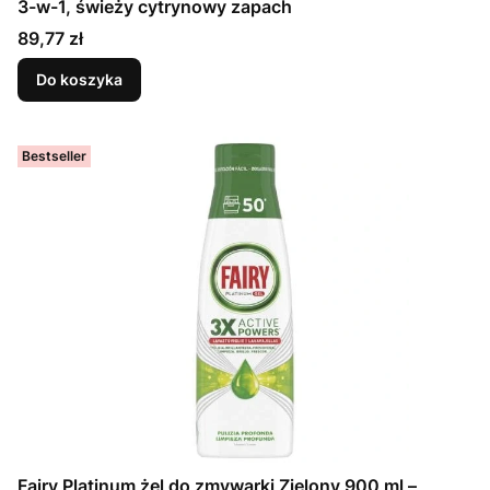
3-w-1, świeży cytrynowy zapach
Cena
89,77 zł
Do koszyka
Bestseller
Fairy Platinum żel do zmywarki Zielony 900 ml –