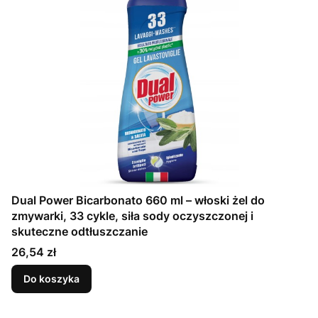
Dual Power Bicarbonato 660 ml – włoski żel do
zmywarki, 33 cykle, siła sody oczyszczonej i
skuteczne odtłuszczanie
Cena
26,54 zł
Do koszyka