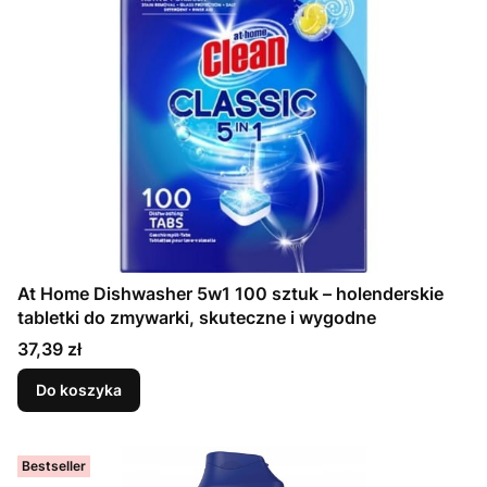
At Home Dishwasher 5w1 100 sztuk – holenderskie
tabletki do zmywarki, skuteczne i wygodne
Cena
37,39 zł
Do koszyka
Bestseller