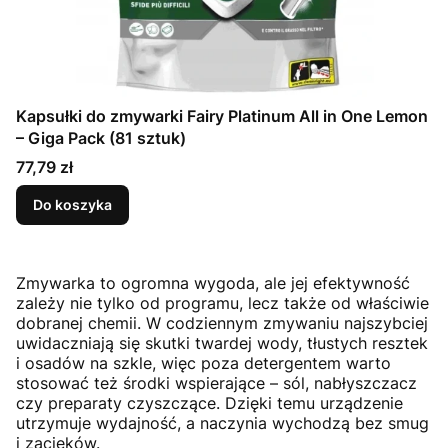
Kapsułki do zmywarki Fairy Platinum All in One Lemon
– Giga Pack (81 sztuk)
Cena
77,79 zł
Do koszyka
Zmywarka to ogromna wygoda, ale jej efektywność
zależy nie tylko od programu, lecz także od właściwie
dobranej chemii. W codziennym zmywaniu najszybciej
uwidaczniają się skutki twardej wody, tłustych resztek
i osadów na szkle, więc poza detergentem warto
stosować też środki wspierające – sól, nabłyszczacz
czy preparaty czyszczące. Dzięki temu urządzenie
utrzymuje wydajność, a naczynia wychodzą bez smug
i zacieków.