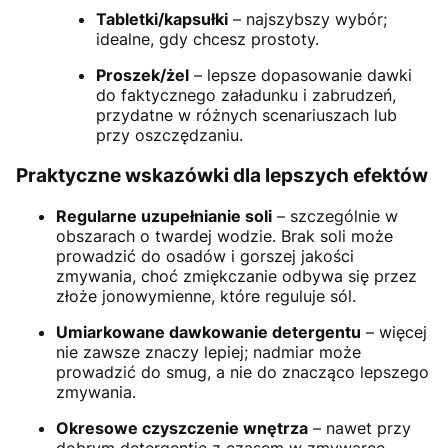
Tabletki/kapsułki
– najszybszy wybór;
idealne, gdy chcesz prostoty.
Proszek/żel
– lepsze dopasowanie dawki
do faktycznego załadunku i zabrudzeń,
przydatne w różnych scenariuszach lub
przy oszczędzaniu.
Praktyczne wskazówki dla lepszych efektów
Regularne uzupełnianie soli
– szczególnie w
obszarach o twardej wodzie. Brak soli może
prowadzić do osadów i gorszej jakości
zmywania, choć zmiękczanie odbywa się przez
złoże jonowymienne, które reguluje sól.
Umiarkowane dawkowanie detergentu
– więcej
nie zawsze znaczy lepiej; nadmiar może
prowadzić do smug, a nie do znacząco lepszego
zmywania.
Okresowe czyszczenie wnętrza
– nawet przy
dobrym detergentie z czasem w zmywarce