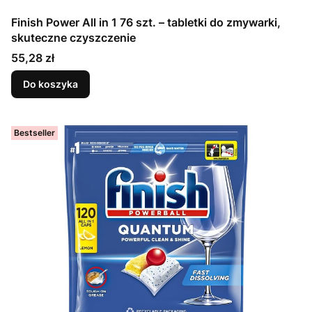
Finish Power All in 1 76 szt. – tabletki do zmywarki,
skuteczne czyszczenie
Cena
55,28 zł
Do koszyka
Bestseller