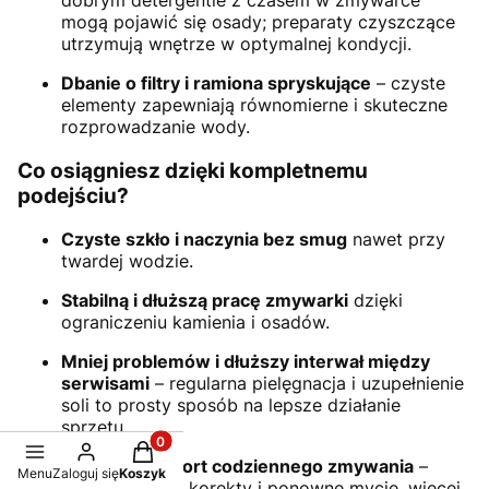
mogą pojawić się osady; preparaty czyszczące
utrzymują wnętrze w optymalnej kondycji.
Dbanie o filtry i ramiona spryskujące
– czyste
elementy zapewniają równomierne i skuteczne
rozprowadzanie wody.
Co osiągniesz dzięki kompletnemu
podejściu?
Czyste szkło i naczynia bez smug
nawet przy
twardej wodzie.
Stabilną i dłuższą pracę zmywarki
dzięki
ograniczeniu kamienia i osadów.
Mniej problemów i dłuższy interwał między
serwisami
– regularna pielęgnacja i uzupełnienie
soli to prosty sposób na lepsze działanie
sprzętu.
Produkty w koszyku: 0. Zobacz szczegóły
Większy komfort codziennego zmywania
–
Menu
Zaloguj się
Koszyk
mniej czasu na korekty i ponowne mycie, więcej