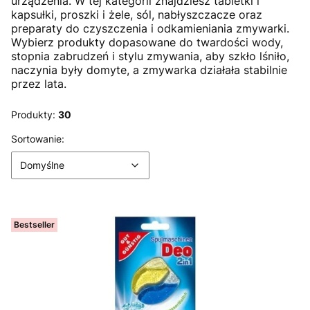
urządzenia. W tej kategorii znajdziesz tabletki i
kapsułki, proszki i żele, sól, nabłyszczacze oraz
preparaty do czyszczenia i odkamieniania zmywarki.
Wybierz produkty dopasowane do twardości wody,
stopnia zabrudzeń i stylu zmywania, aby szkło lśniło,
naczynia były domyte, a zmywarka działała stabilnie
przez lata.
Produkty:
30
Lista produktów
Domyślne
Sortowanie:
Domyślne
Bestseller