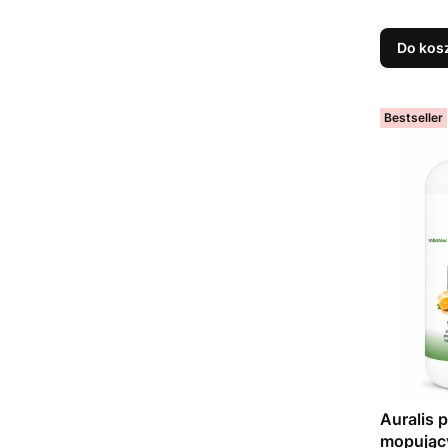
Do kos
Bestseller
Auralis 
mopując