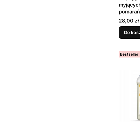
myjącyc
pomarań
Cena
28,00 zł
Do kos
Bestseller