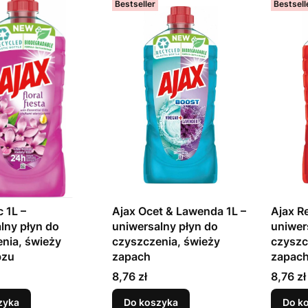
Bestseller
Bestsell
c 1L –
Ajax Ocet & Lawenda 1L –
Ajax R
lny płyn do
uniwersalny płyn do
uniwer
nia, świeży
czyszczenia, świeży
czyszc
bzu
zapach
zapac
Cena
Cena
8,76 zł
8,76 zł
zyka
Do koszyka
Do k