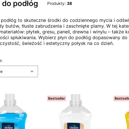
 do podłóg
Produkty:
38
 podłóg to skuteczne środki do codziennego mycia i odśw
ady butów, tłuste zabrudzenia i zaschnięte plamy. W tej kat
materiałów: płytek, gresu, paneli, drewna i winylu – także 
ości spłukiwania. Wybierz płyn do podłóg dopasowany do 
czystość, świeżość i estetyczny połysk na co dzień.
 produktów
Domyślne
e:
ne
Bestseller
Bestsell