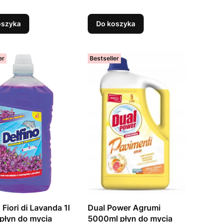
oszyka
Do koszyka
er
Bestseller
 Fiori di Lavanda 1l
Dual Power Agrumi
 płyn do mycia
5000ml płyn do mycia