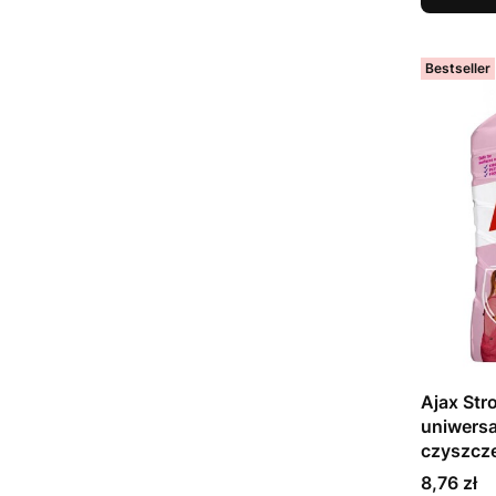
Bestseller
Ajax Str
uniwersa
czyszcz
Cena
8,76 zł