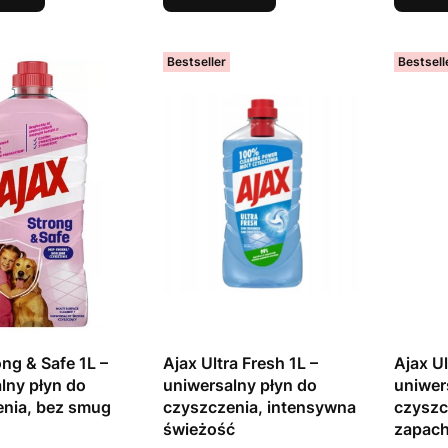
Bestseller
Bestsell
ong & Safe 1L –
Ajax Ultra Fresh 1L –
Ajax U
lny płyn do
uniwersalny płyn do
uniwer
enia, bez smug
czyszczenia, intensywna
czyszc
świeżość
zapac