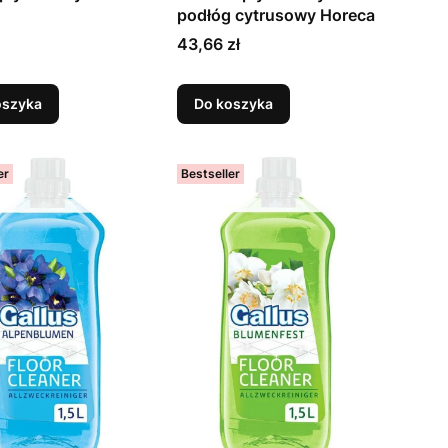
podłóg cytrusowy Horeca
Cena
43,66 zł
oszyka
Do koszyka
er
Bestseller