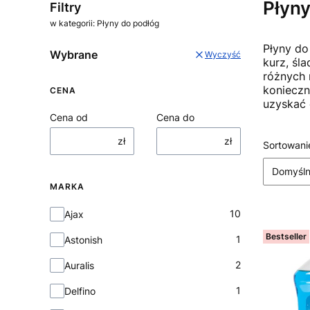
Płyny
Filtry
w kategorii: Płyny do podłóg
Płyny do
Wybrane
Wyczyść
kurz, śl
różnych 
konieczn
CENA
uzyskać 
Cena od
Cena do
zł
zł
Lista
Sortowani
Domyśl
MARKA
Marka
10
Ajax
Bestseller
1
Astonish
2
Auralis
1
Delfino