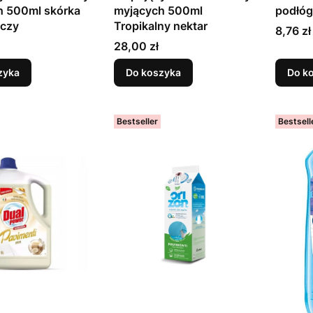
h 500ml skórka
myjących 500ml
podłóg
czy
Tropikalny nektar
Cena
8,76 zł
Cena
28,00 zł
zyka
Do koszyka
Do k
Bestseller
Bestsell