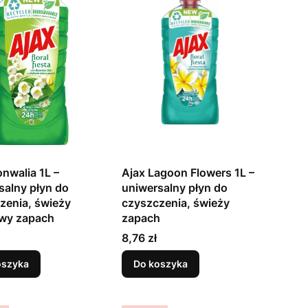
onwalia 1L –
Ajax Lagoon Flowers 1L –
salny płyn do
uniwersalny płyn do
zenia, świeży
czyszczenia, świeży
wy zapach
zapach
Cena
8,76 zł
oszyka
Do koszyka