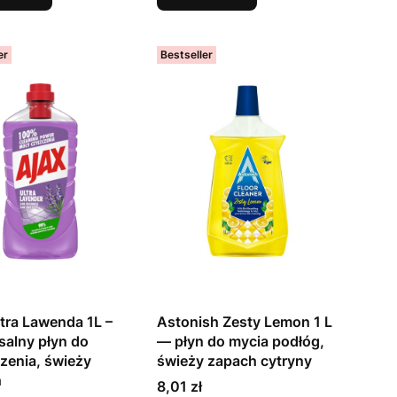
er
Bestseller
ltra Lawenda 1L –
Astonish Zesty Lemon 1 L
salny płyn do
— płyn do mycia podłóg,
zenia, świeży
świeży zapach cytryny
h
Cena
8,01 zł