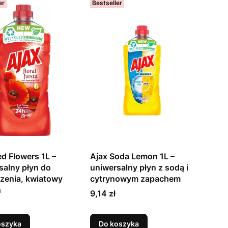
er
Bestseller
ed Flowers 1L –
Ajax Soda Lemon 1L –
salny płyn do
uniwersalny płyn z sodą i
zenia, kwiatowy
cytrynowym zapachem
h
Cena
9,14 zł
oszyka
Do koszyka