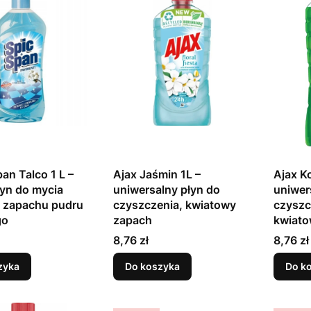
pan Talco 1 L –
Ajax Jaśmin 1L –
Ajax K
łyn do mycia
uniwersalny płyn do
uniwer
o zapachu pudru
czyszczenia, kwiatowy
czyszc
go
zapach
kwiato
Cena
Cena
8,76 zł
8,76 zł
zyka
Do koszyka
Do k