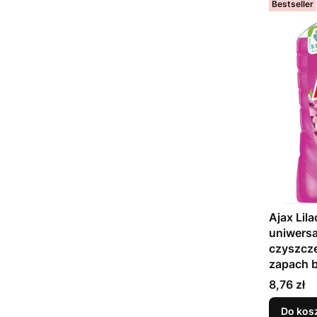
Bestseller
Ajax Lila
uniwersa
czyszcze
zapach 
Cena
8,76 zł
Do kos