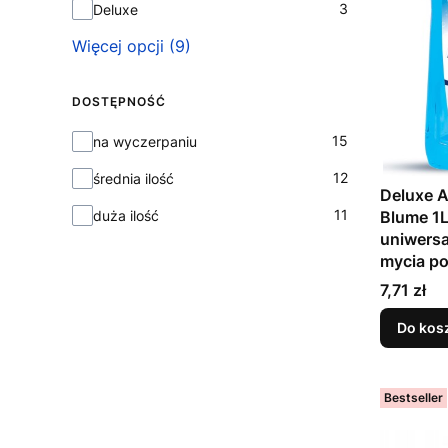
3
Deluxe
Więcej opcji (9)
DOSTĘPNOŚĆ
Dostępność
15
na wyczerpaniu
12
średnia ilość
Deluxe A
11
duża ilość
Blume 1L
uniwersa
mycia p
Cena
7,71 zł
Do kos
Bestseller