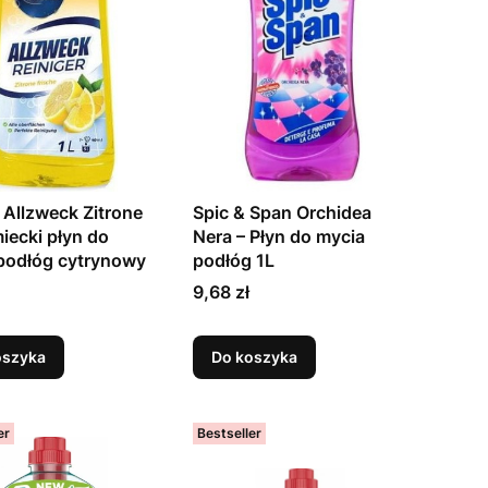
 Allzweck Zitrone
Spic & Span Orchidea
iecki płyn do
Nera – Płyn do mycia
podłóg cytrynowy
podłóg 1L
Cena
9,68 zł
oszyka
Do koszyka
er
Bestseller