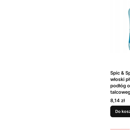
Spic & S
włoski p
podłóg 
talcowe
Cena
8,14 zł
Do kos