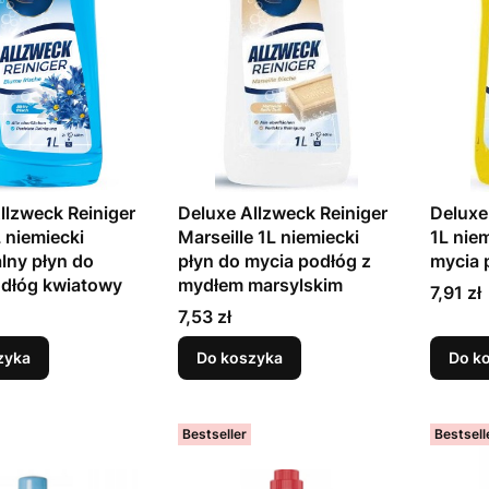
llzweck Reiniger
Deluxe Allzweck Reiniger
Deluxe
 niemiecki
Marseille 1L niemiecki
1L niem
lny płyn do
płyn do mycia podłóg z
mycia 
odłóg kwiatowy
mydłem marsylskim
Cena
7,91 zł
Cena
7,53 zł
zyka
Do koszyka
Do k
Bestseller
Bestsell