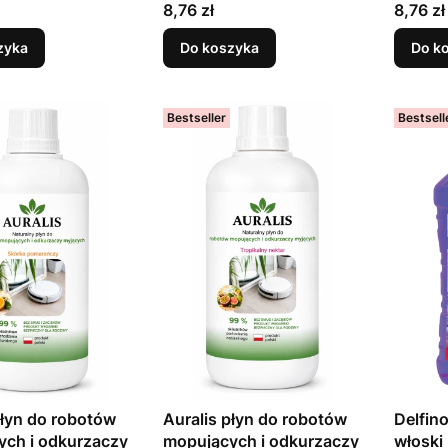
Cena
Cena
8,76 zł
8,76 zł
zyka
Do koszyka
Do k
Bestseller
Bestsell
płyn do robotów
Auralis płyn do robotów
Delfino
ych i odkurzaczy
mopujących i odkurzaczy
włoski