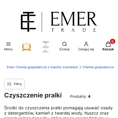
Produkt
Otwórz wyszukiwarkę
Menu
Szukaj
Zaloguj się
Koszyk
Emer. Chemia gospodarcza z importu, kosmetyki
Chemia gospodarcza
Filtry
Czyszczenie pralki
Produkty:
4
Środki do czyszczenia pralki pomagają usuwać osady
z detergentów, kamień z twardej wody, tłuszcz oraz