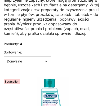
nieprzyjemne zapachy, które mogą gromadzić się w
bębnie, uszczelkach i szufladzie na detergenty. W tej
kategorii znajdziesz preparaty do czyszczenia pralki
w formie płynów, proszków, saszetek i tabletek – do
regularnej higieny urządzenia i poprawy jakości
prania. Wybierz produkt dopasowany do
częstotliwości prania i problemu (zapach, osad,
kamień), aby pralka działała sprawnie i dłużej.
Produkty:
4
Lista produktów
Domyślne
Sortowanie:
Domyślne
Bestseller