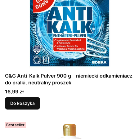
G&G Anti-Kalk Pulver 900 g – niemiecki odkamieniacz
do pralki, neutralny proszek
Cena
16,99 zł
Do koszyka
Bestseller