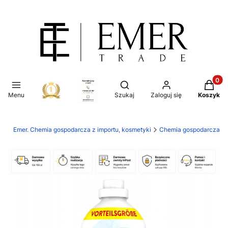
Produkt
Otwórz wyszukiwarkę
Menu
Szukaj
Zaloguj się
Koszyk
Emer. Chemia gospodarcza z importu, kosmetyki
Chemia gospodarcza