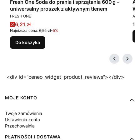
Fresh One Soda do prania i sprzątania 600 g –
Am
uniwersalny proszek z aktywnym tlenem
WC
PRODUCENT
PR
FRESH ONE
AMB
Cena promocyjna
Ce
6,21 zł
12,
Najniższa cena:
6,54 zł
-5%
Do koszyka
<div id="ceneo_widget_product_reviews"></div>
Linki w stopce
MOJE KONTO
Twoje zamówienia
Ustawienia konta
Przechowalnia
PŁATNOŚCI I DOSTAWA