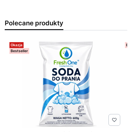
Polecane produkty
Okazja
Bes
Bestseller