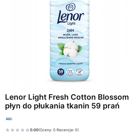
Lenor Light Fresh Cotton Blossom
płyn do płukania tkanin 59 prań
0.00
(Oceny: 0 Recenzje: 0)
Przejdź do sekcji Opinie