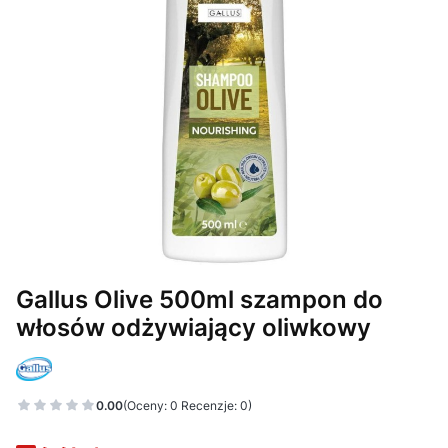
Gallus Olive 500ml szampon do
włosów odżywiający oliwkowy
0.00
(Oceny: 0 Recenzje: 0)
Przejdź do sekcji Opinie