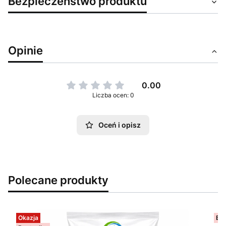
Bezpieczeństwo produktu
Opinie
0.00
Liczba ocen: 0
Oceń i opisz
Polecane produkty
Okazja
Bes