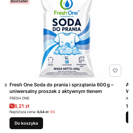
Bestseller
 do
Fresh One Soda do prania i sprzątania 600 g –
Am
uniwersalny proszek z aktywnym tlenem
WC
PRODUCENT
PR
FRESH ONE
AMB
Cena promocyjna
Ce
6,21 zł
12,
Najniższa cena:
6,54 zł
-5%
Do koszyka