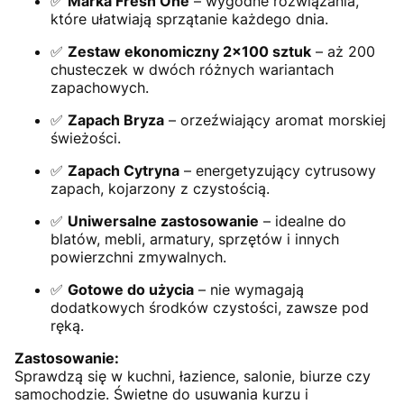
✅
Marka Fresh One
– wygodne rozwiązania,
które ułatwiają sprzątanie każdego dnia.
✅
Zestaw ekonomiczny 2x100 sztuk
– aż 200
chusteczek w dwóch różnych wariantach
zapachowych.
✅
Zapach Bryza
– orzeźwiający aromat morskiej
świeżości.
✅
Zapach Cytryna
– energetyzujący cytrusowy
zapach, kojarzony z czystością.
✅
Uniwersalne zastosowanie
– idealne do
blatów, mebli, armatury, sprzętów i innych
powierzchni zmywalnych.
✅
Gotowe do użycia
– nie wymagają
dodatkowych środków czystości, zawsze pod
ręką.
Zastosowanie:
Sprawdzą się w kuchni, łazience, salonie, biurze czy
samochodzie. Świetne do usuwania kurzu i