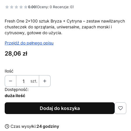
0.00
(Oceny: 0 Recenzje: 0)
Przejdź do sekcji Opinie
Fresh One 2x100 sztuk Bryza + Cytryna – zestaw nawilżanych
chusteczek do sprzątania, uniwersalne, zapach morski i
cytrusowy, gotowe do użycia.
Przejdź do pełnego opisu
Cena
28,06 zł
Ilość
szt.
Dostępność:
duża ilość
Dodaj do koszyka
Czas wysyłki:
24 godziny