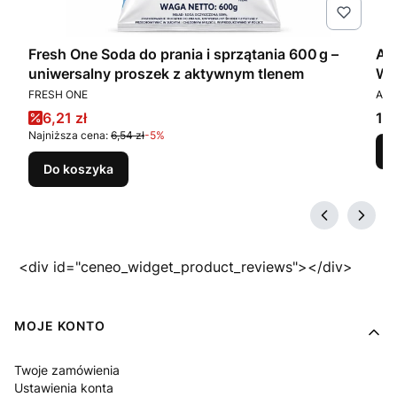
e
Fresh One Soda do prania i sprzątania 600 g –
Am
uniwersalny proszek z aktywnym tlenem
WC
PRODUCENT
PR
FRESH ONE
AMB
Cena promocyjna
Ce
6,21 zł
12,
Najniższa cena:
6,54 zł
-5%
Do koszyka
<div id="ceneo_widget_product_reviews"></div>
Linki w stopce
MOJE KONTO
Twoje zamówienia
Ustawienia konta