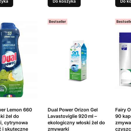
zyka
Do koszyka
Do k
Bestseller
Bestsell
wer Lemon 660
Dual Power Orizon Gel
Fairy O
ki żel do
Lavastoviglie 920 ml –
90 kap
i, cytrynowa
ekologiczny włoski żel do
zmywar
 i skuteczne
zmywarki
czyszc