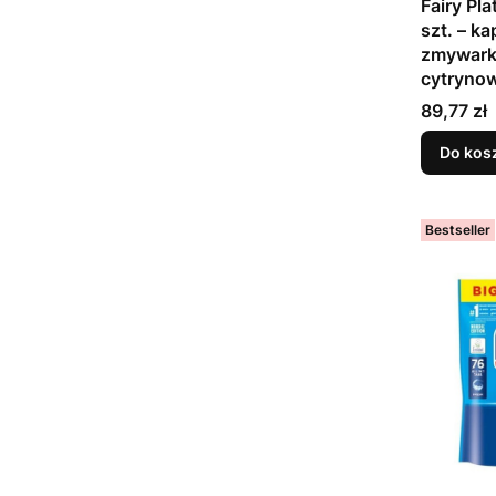
Fairy Pl
szt. – ka
zmywarki
cytryno
Cena
89,77 zł
Do kos
Bestseller