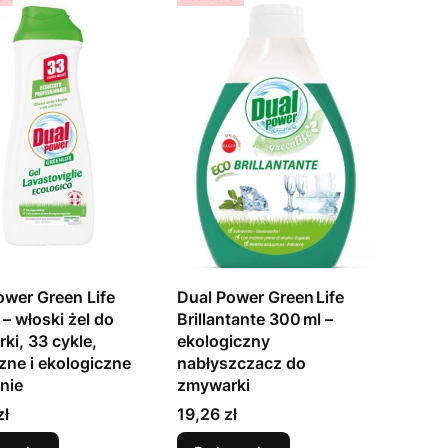
ower Green Life
Dual Power Green Life
– włoski żel do
Brillantante 300 ml –
ki, 33 cykle,
ekologiczny
zne i ekologiczne
nabłyszczacz do
nie
zmywarki
Cena
zł
19,26 zł