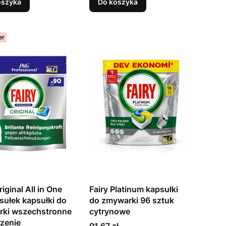
oszyka
Do koszyka
er
riginal All in One
Fairy Platinum kapsułki
sułek kapsułki do
do zmywarki 96 sztuk
ki wszechstronne
cytrynowe
zenie
Cena
91,67 zł