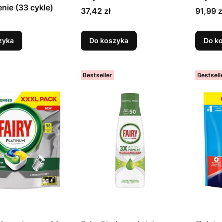
nie (33 cykle)
Cena
Cena
37,42 zł
91,99 z
zyka
Do koszyka
Do k
Bestseller
Bestsell