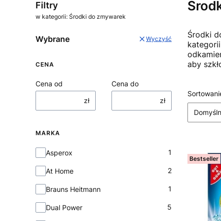
Środ
Filtry
w kategorii: Środki do zmywarek
Środki d
Wybrane
Wyczyść
kategorii
odkamien
aby szkło
CENA
Cena od
Cena do
Lista
Sortowani
zł
zł
Domyśl
MARKA
Marka
1
Asperox
Bestseller
2
At Home
1
Brauns Heitmann
5
Dual Power