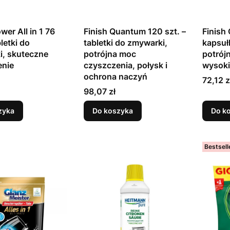
wer All in 1 76
Finish Quantum 120 szt. –
Finish
bletki do
tabletki do zmywarki,
kapsuł
i, skuteczne
potrójna moc
potrójn
enie
czyszczenia, połysk i
wysoki
ochrona naczyń
Cena
72,12 z
Cena
98,07 zł
zyka
Do koszyka
Do k
Bestsell