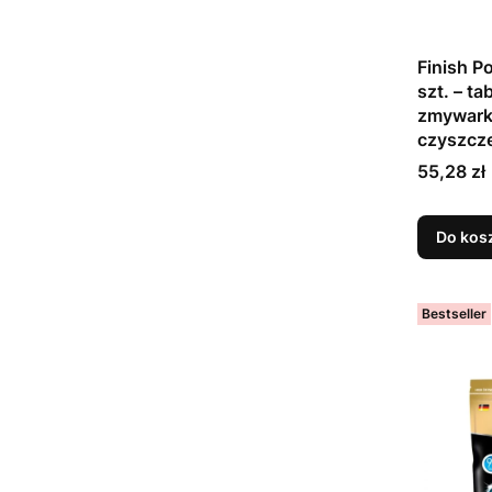
Finish Po
szt. – ta
zmywark
czyszcz
Cena
55,28 zł
Do kos
Bestseller