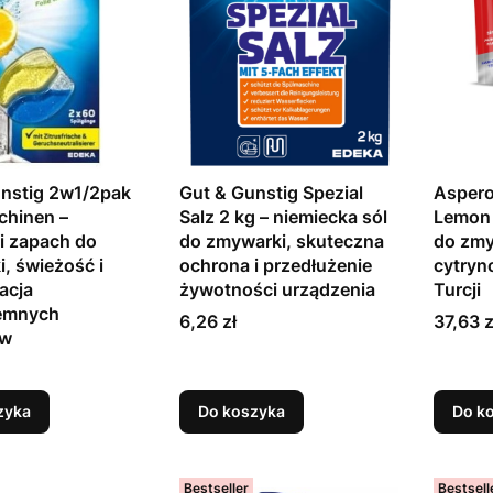
nstig 2w1/2pak
Gut & Gunstig Spezial
Aspero
chinen –
Salz 2 kg – niemiecka sól
Lemon 3
i zapach do
do zmywarki, skuteczna
do zmy
, świeżość i
ochrona i przedłużenie
cytryn
acja
żywotności urządzenia
Turcji
jemnych
Cena
Cena
6,26 zł
37,63 z
ów
zyka
Do koszyka
Do k
Bestseller
Bestsell