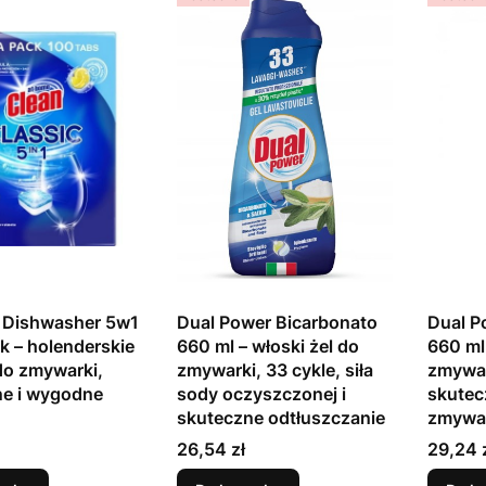
 Dishwasher 5w1
Dual Power Bicarbonato
Dual P
k – holenderskie
660 ml – włoski żel do
660 ml 
 do zmywarki,
zmywarki, 33 cykle, siła
zmywar
ne i wygodne
sody oczyszczonej i
skutec
skuteczne odtłuszczanie
zmywa
Cena
Cena
26,54 zł
29,24 