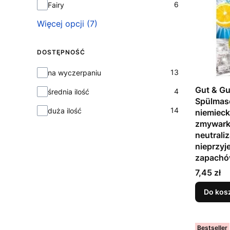
6
Fairy
Więcej opcji (7)
DOSTĘPNOŚĆ
Dostępność
13
na wyczerpaniu
Gut & Gu
4
średnia ilość
Spülmas
14
duża ilość
niemieck
zmywarki
neutraliz
nieprzy
zapach
Cena
7,45 zł
Do kos
Bestseller