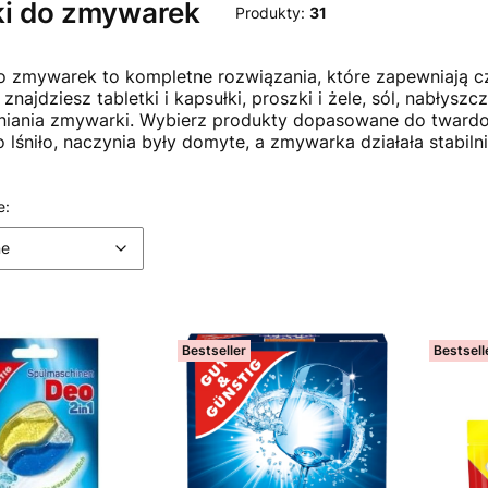
ki do zmywarek
Produkty:
31
o zmywarek to kompletne rozwiązania, które zapewniają cz
 znajdziesz tabletki i kapsułki, proszki i żele, sól, nabłys
iania zmywarki. Wybierz produkty dopasowane do twardoś
 lśniło, naczynia były domyte, a zmywarka działała stabilni
 produktów
Domyślne
e:
ne
Bestseller
Bestsell