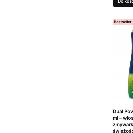
Do kos
Bestseller
Dual Po
ml – włos
zmywark
świeżość