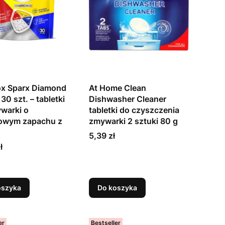
x Sparx Diamond
At Home Clean
0 szt. – tabletki
Dishwasher Cleaner
warki o
tabletki do czyszczenia
owym zapachu z
zmywarki 2 sztuki 80 g
Cena
5,39 zł
ł
oszyka
Do koszyka
er
Bestseller