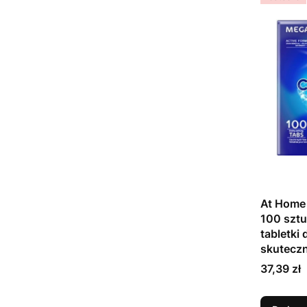
At Home
100 sztu
tabletki
skutecz
Cena
37,39 zł