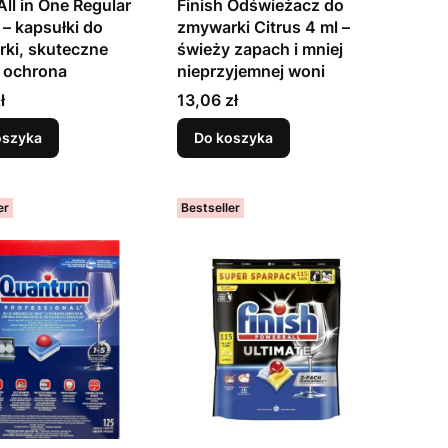
All in One Regular
Finish Odświeżacz do
 – kapsułki do
zmywarki Citrus 4 ml –
ki, skuteczne
świeży zapach i mniej
i ochrona
nieprzyjemnej woni
Cena
ł
13,06 zł
oszyka
Do koszyka
er
Bestseller