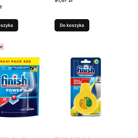
ł
oszyka
Do koszyka
er