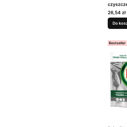
czyszcze
Cena
26,54 zł
Do kos
Bestseller