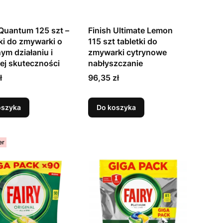
 Quantum 125 szt –
Finish Ultimate Lemon
ki do zmywarki o
115 szt tabletki do
ym działaniu i
zmywarki cytrynowe
ej skuteczności
nabłyszczanie
Cena
ł
96,35 zł
oszyka
Do koszyka
er