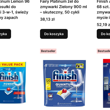
atinum Lemon 96
Fairy Platinum żel do
Finish 
psułki do
zmywarki Zielony 900 ml
68 szt.
 3-w-1, świeży
– skuteczny, 50 cykli
zmywar
wy zapach
mycie 
Cena
38,13 zł
Cena
52,19 z
zyka
Do koszyka
Do k
Bestseller
Bestsell