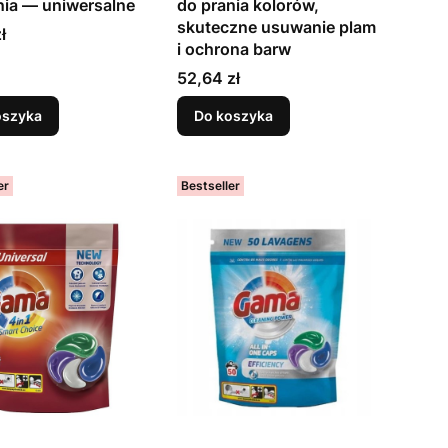
nia — uniwersalne
do prania kolorów,
skuteczne usuwanie plam
ł
i ochrona barw
Cena
52,64 zł
oszyka
Do koszyka
er
Bestseller