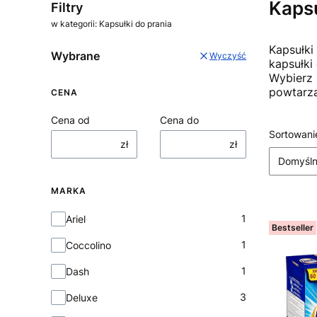
Kapsu
Filtry
w kategorii: Kapsułki do prania
Kapsułki
Wybrane
Wyczyść
kapsułki
Wybierz 
powtarza
CENA
Cena od
Cena do
Lista
Sortowani
zł
zł
Domyśl
MARKA
Marka
1
Ariel
Bestseller
1
Coccolino
1
Dash
3
Deluxe