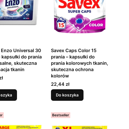
 Enzo Universal 30
Savex Caps Color 15
 kapsułki do prania
prania – kapsułki do
salne, skuteczna
prania kolorowych tkanin,
nacja tkanin
skuteczna ochrona
kolorów
zł
Cena
22,44 zł
oszyka
Do koszyka
er
Bestseller