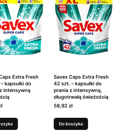
Caps Extra Fresh
Savex Caps Extra Fresh
 – kapsułki do
42 szt. – kapsułki do
 z intensywną
prania z intensywną,
ścią
długotrwałą świeżością
Cena
zł
58,92 zł
oszyka
Do koszyka