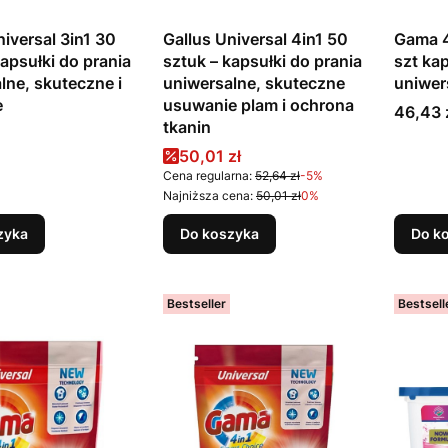
niversal 3in1 30
Gallus Universal 4in1 50
Gama 4
kapsułki do prania
sztuk – kapsułki do prania
szt kap
lne, skuteczne i
uniwersalne, skuteczne
uniwer
e
usuwanie plam i ochrona
Cena
46,43 
tkanin
Cena promocyjna
50,01 zł
Cena regularna:
52,64 zł
-5%
Najniższa cena:
50,01 zł
0%
zyka
Do koszyka
Do k
Bestseller
Bestsell