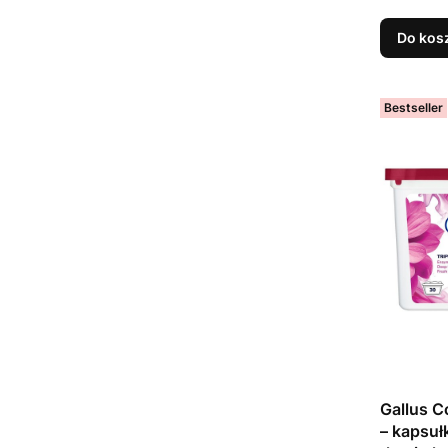
Do kos
Bestseller
Gallus C
– kapsuł