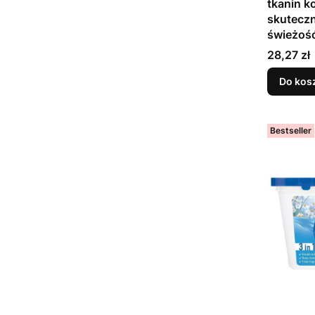
tkanin k
skuteczn
świeżoś
Cena
28,27 zł
Do kos
Bestseller