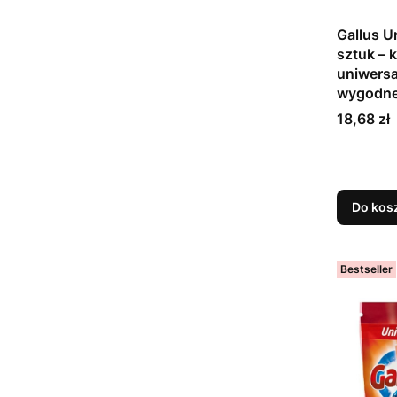
Gallus U
sztuk – 
uniwersa
wygodn
Cena
18,68 zł
Do kos
Bestseller