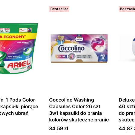
Bestseller
Bestsell
-in-1 Pods Color
Coccolino Washing
Deluxe
 kapsułki piorące
Capsules Color 26 szt
40 szt
rowych ubrań
3w1 kapsułki do prania
do pran
kolorów skuteczne pranie
skutec
Cena
Cena
34,59 zł
44,87 