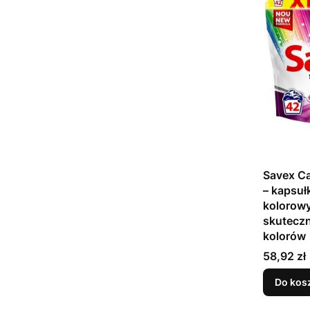
Savex Ca
– kapsuł
kolorowy
skutecz
kolorów
Cena
58,92 zł
Do kos