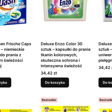
en Frische Caps
Deluxe Enzo Color 30
Deluxe
 – niemieckie
sztuk – kapsułki do prania
sztuk –
 do prania z
tkanin kolorowych,
uniwer
m świeżości
skuteczna ochrona i
pielęg
j
intensywna świeżość
Cena
34,42 
Cena
34,42 zł
zyka
Do koszyka
Do k
Bestseller
Bestsell