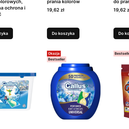
olorowych,
prania kolorów
do pra
a ochrona i
Cena
Cena
19,62 zł
19,62 z
ć
zyka
Do koszyka
Do k
Okazja
Bestsell
Bestseller