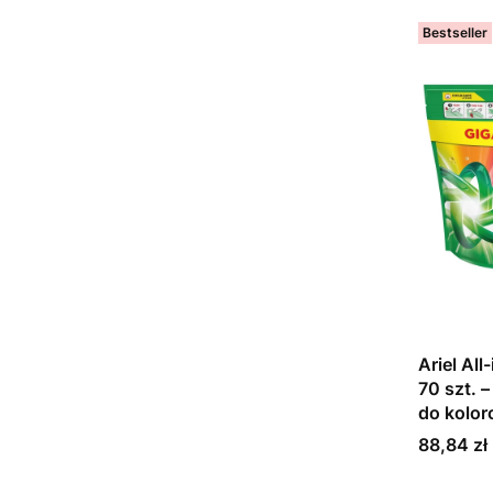
Bestseller
Ariel All
70 szt. –
do kolo
Cena
88,84 zł