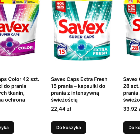
ps Color 42 szt.
Savex Caps Extra Fresh
Savex 
ki do prania
15 prania – kapsułki do
28 szt.
ch tkanin,
prania z intensywną
prania
na ochrona
świeżością
świeżo
Cena
Cena
22,44 zł
33,92 
zyka
Do koszyka
Do k