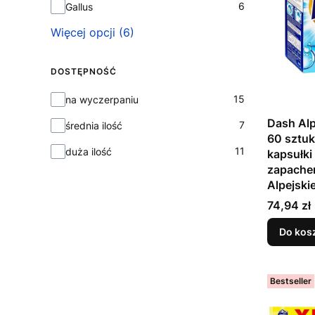
6
Gallus
Więcej opcji (6)
DOSTĘPNOŚĆ
Dostępność
15
na wyczerpaniu
Dash Alp
7
średnia ilość
60 sztuk
11
duża ilość
kapsułki
zapache
Alpejskie
Cena
74,94 zł
Do kos
Bestseller