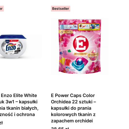
er
Bestseller
 Enzo Elite White
E Power Caps Color
uk 3w1 – kapsułki
Orchidea 22 sztuki –
ia tkanin białych,
kapsułki do prania
zność i ochrona
kolorowych tkanin z
zapachem orchidei
zł
Cena
38,65 zł