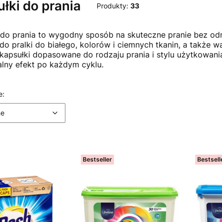
łki do prania
Produkty:
33
 do prania to wygodny sposób na skuteczne pranie bez odmi
 do pralki do białego, kolorów i ciemnych tkanin, a także 
kapsułki dopasowane do rodzaju prania i stylu użytkowania
lny efekt po każdym cyklu.
 produktów
Domyślne
e:
ne
Bestseller
Bestsell