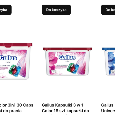
zyka
Do koszyka
Do k
olor 3in1 30 Caps
Gallus Kapsułki 3 w 1
Gallus 
ki do prania
Color 18 szt kapsułki do
Univers