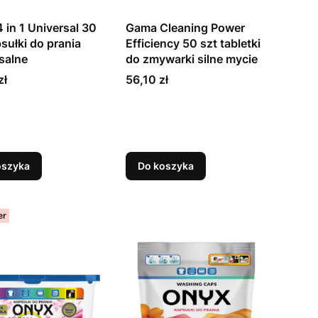
 in 1 Universal 30
Gama Cleaning Power
sułki do prania
Efficiency 50 szt tabletki
salne
do zmywarki silne mycie
Cena
zł
56,10 zł
oszyka
Do koszyka
er