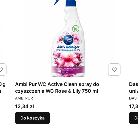
0 g
Ambi Pur WC Active Clean spray do
Das
m
czyszczenia WC Rose & Lily 750 ml
uni
PRODUCENT
PRO
tyl
AMBI PUR
DAS
Cena
Cen
12,34 zł
17,3
Do koszyka
D