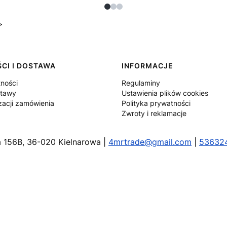
>
CI I DOSTAWA
INFORMACJE
tności
Regulaminy
stawy
Ustawienia plików cookies
zacji zamówienia
Polityka prywatności
Zwroty i reklamacje
wa 156B, 36-020 Kielnarowa |
4mrtrade@gmail.com
|
53632