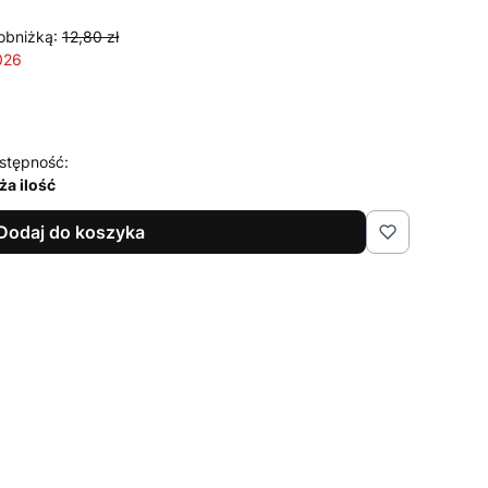
obniżką:
12,80 zł
026
stępność:
ża ilość
Dodaj do koszyka