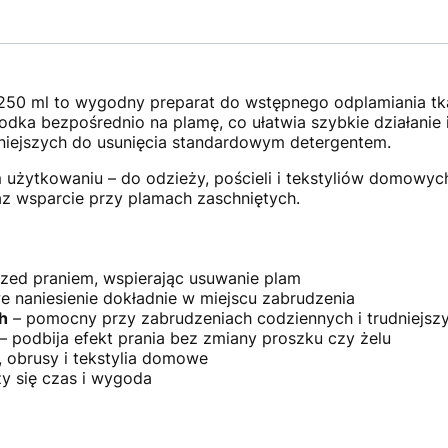
0 ml to wygodny preparat do wstępnego odplamiania tka
rodka bezpośrednio na plamę, co ułatwia szybkie działanie 
niejszych do usunięcia standardowym detergentem.
użytkowaniu – do odzieży, pościeli i tekstyliów domowych 
az wsparcie przy plamach zaschniętych.
rzed praniem, wspierając usuwanie plam
e naniesienie dokładnie w miejscu zabrudzenia
h
– pomocny przy zabrudzeniach codziennych i trudniejsz
– podbija efekt prania bez zmiany proszku czy żelu
, obrusy i tekstylia domowe
zy się czas i wygoda