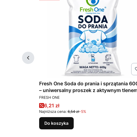
ibiscus Rose
Fresh One Soda do prania i sprzątania 60
– uniwersalny proszek z aktywnym tlene
PRODUCENT
FRESH ONE
Cena promocyjna
6,21 zł
Najniższa cena:
6,54 zł
-5%
Do koszyka