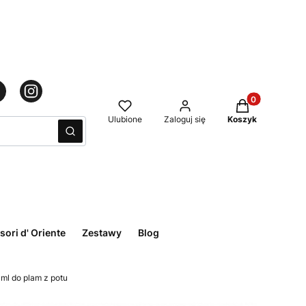
Produkty w kos
Ulubione
Zaloguj się
Koszyk
Wyczyść
Szukaj
sori d' Oriente
Zestawy
Blog
l do plam z potu