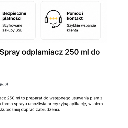
pray odplamiacz 250 ml do
e: 0)
i Opinie
z 250 ml to preparat do wstępnego usuwania plam z
forma sprayu umożliwia precyzyjną aplikację, wspiera
skuteczniej doprać zabrudzenia.