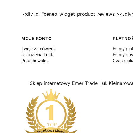
<div id="ceneo_widget_product_reviews"></div
Linki w stopce
MOJE KONTO
PŁATNOŚ
Twoje zamówienia
Formy pła
Ustawienia konta
Formy do
Przechowalnia
Czas reali
Sklep internetowy Emer Trade | ul. Kielnaro