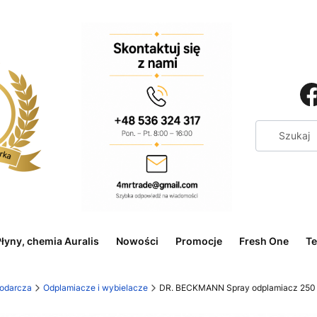
łyny, chemia Auralis
Nowości
Promocje
Fresh One
Te
odarcza
Odplamiacze i wybielacze
DR. BECKMANN Spray odplamiacz 250 m