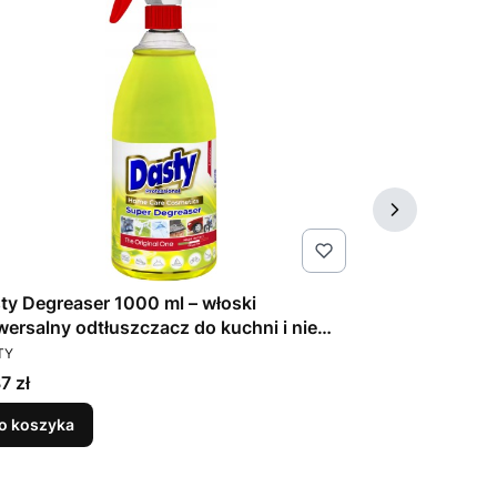
ty Degreaser 1000 ml – włoski
Fresh One no
wersalny odtłuszczacz do kuchni i nie
wkładami czys
DUCENT
PRODUCENT
ko
TY
FRESH ONE
a
Cena
7 zł
29,93 zł
o koszyka
Do koszyka