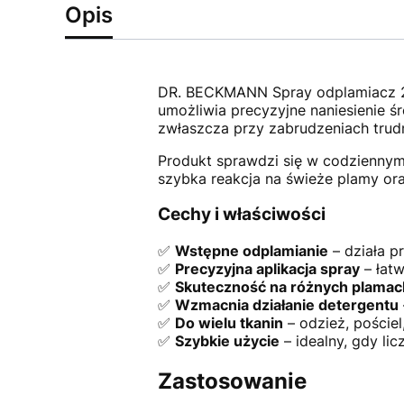
Opis
DR. BECKMANN Spray odplamiacz 25
umożliwia precyzyjne naniesienie ś
zwłaszcza przy zabrudzeniach trud
Produkt sprawdzi się w codziennym 
szybka reakcja na świeże plamy or
Cechy i właściwości
✅
Wstępne odplamianie
– działa p
✅
Precyzyjna aplikacja spray
– łatw
✅
Skuteczność na różnych plamac
✅
Wzmacnia działanie detergentu
✅
Do wielu tkanin
– odzież, pościel
✅
Szybkie użycie
– idealny, gdy lic
Zastosowanie