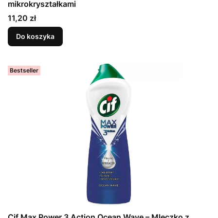
mikrokryształkami
Cena
11,20 zł
Do koszyka
Bestseller
Cif Max Power 3 Action Ocean Wave – Mleczko z