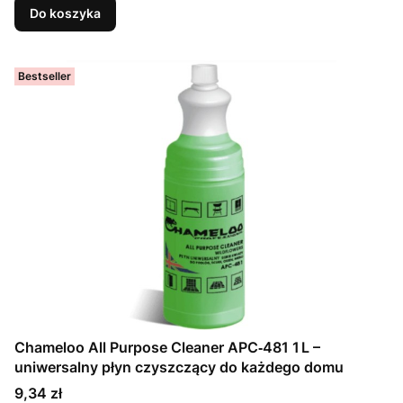
Do koszyka
Bestseller
Chameloo All Purpose Cleaner APC‑481 1 L –
uniwersalny płyn czyszczący do każdego domu
Cena
9,34 zł