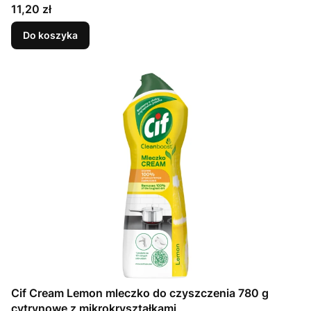
Cena
11,20 zł
Do koszyka
Cif Cream Lemon mleczko do czyszczenia 780 g
cytrynowe z mikrokryształkami