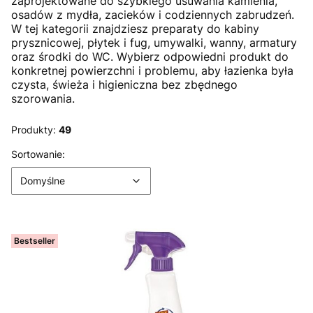
zaprojektowane do szybkiego usuwania kamienia,
osadów z mydła, zacieków i codziennych zabrudzeń.
W tej kategorii znajdziesz preparaty do kabiny
prysznicowej, płytek i fug, umywalki, wanny, armatury
oraz środki do WC. Wybierz odpowiedni produkt do
konkretnej powierzchni i problemu, aby łazienka była
czysta, świeża i higieniczna bez zbędnego
szorowania.
Produkty:
49
Lista produktów
Domyślne
Sortowanie:
Domyślne
Bestseller