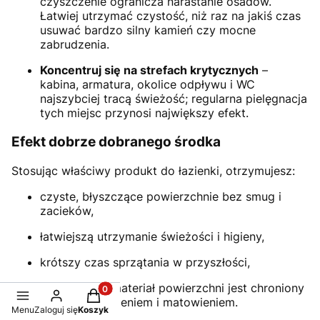
czyszczenie ogranicza narastanie osadów.
Łatwiej utrzymać czystość, niż raz na jakiś czas
usuwać bardzo silny kamień czy mocne
zabrudzenia.
Koncentruj się na strefach krytycznych
–
kabina, armatura, okolice odpływu i WC
najszybciej tracą świeżość; regularna pielęgnacja
tych miejsc przynosi największy efekt.
Efekt dobrze dobranego środka
Stosując właściwy produkt do łazienki, otrzymujesz:
czyste, błyszczące powierzchnie bez smug i
zacieków,
łatwiejszą utrzymanie świeżości i higieny,
krótszy czas sprzątania w przyszłości,
pewność, że materiał powierzchni jest chroniony
Produkty w koszyku: 0. Zobacz szczegóły
przed uszkodzeniem i matowieniem.
Menu
Zaloguj się
Koszyk