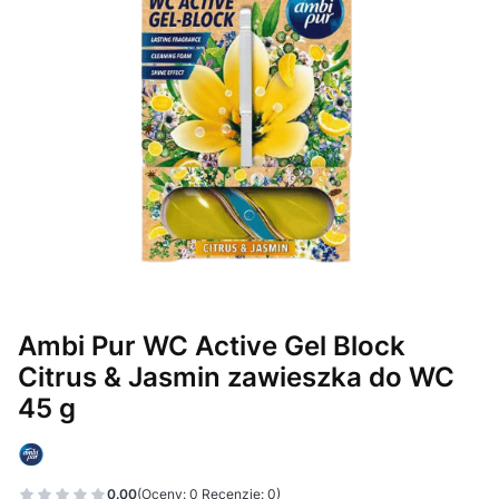
Ambi Pur WC Active Gel Block
Citrus & Jasmin zawieszka do WC
45 g
0.00
(Oceny: 0 Recenzje: 0)