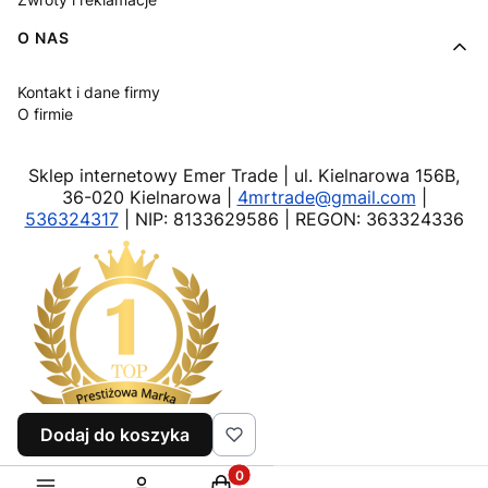
O NAS
Kontakt i dane firmy
O firmie
Sklep internetowy Emer Trade | ul. Kielnarowa 156B,
36-020 Kielnarowa |
4mrtrade@gmail.com
|
536324317
| NIP: 8133629586 | REGON: 363324336
Dodaj do koszyka
Produkty w koszyku: 0. Zobacz sz