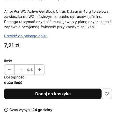
Przejdź do sekcji Opinie
Ambi Pur WC Active Gel Block Citrus & Jasmin 45 g to żelowa
zawieszka do WC o świeżym zapachu cytrusów i jaśminu.
Pomaga utrzymać czystość muszli, tworzy pianę czyszczącą i
zapewnia przyjemną świeżość przy każdym spłukaniu.
Przejdź do pełnego opisu
Cena
7,21 zł
Ilość
szt.
Dostępność:
duża ilość
Dodaj do koszyka
Czas wysyłki:
24 godziny