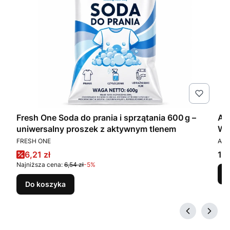
e
Fresh One Soda do prania i sprzątania 600 g –
Am
uniwersalny proszek z aktywnym tlenem
WC
PRODUCENT
PR
FRESH ONE
AMB
Cena promocyjna
Ce
6,21 zł
12,
Najniższa cena:
6,54 zł
-5%
Do koszyka