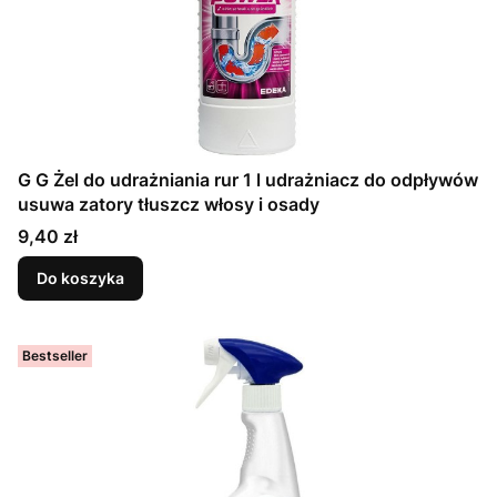
G G Żel do udrażniania rur 1 l udrażniacz do odpływów
usuwa zatory tłuszcz włosy i osady
Cena
9,40 zł
Do koszyka
Bestseller