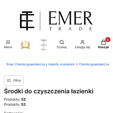
Produkt
Otwórz wyszukiwarkę
Menu
Szukaj
Zaloguj się
Koszyk
Emer. Chemia gospodarcza z importu, kosmetyki
Chemia gospodarcza
Filtry
Środki do czyszczenia łazienki
Produkty:
52
Produkty:
52
Domyślne