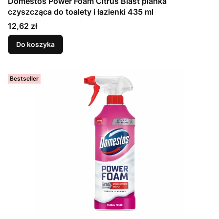
Domestos Power Foam Citrus Blast pianka
czyszcząca do toalety i łazienki 435 ml
Cena
12,62 zł
Do koszyka
Bestseller