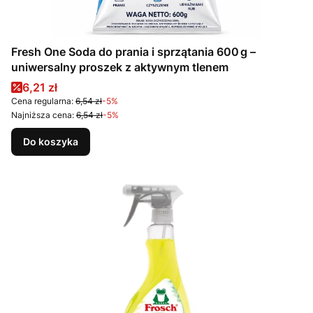
Fresh One Soda do prania i sprzątania 600 g –
uniwersalny proszek z aktywnym tlenem
Cena promocyjna
6,21 zł
Cena regularna:
6,54 zł
-5%
Najniższa cena:
6,54 zł
-5%
Do koszyka