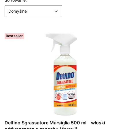
Lista produktów
Sortowanie:
Domyślne
Bestseller
Delfino Sgrassatore Marsiglia 500 ml – włoski
odtłuszczacz o zapachu Marsylii