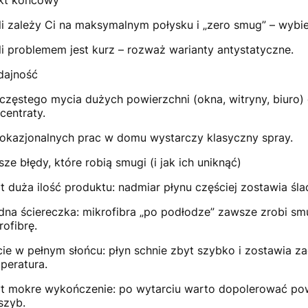
li zależy Ci na maksymalnym połysku i „zero smug” – wybi
li problemem jest kurz – rozważ warianty antystatyczne.
ajność
częstego mycia dużych powierzchni (okna, witryny, biuro)
centraty.
okazjonalnych prac w domu wystarczy klasyczny spray.
ze błędy, które robią smugi (i jak ich uniknąć)
t duża ilość produktu: nadmiar płynu częściej zostawia śla
dna ściereczka: mikrofibra „po podłodze” zawsze zrobi smu
rofibrę.
ie w pełnym słońcu: płyn schnie zbyt szybko i zostawia za
peratura.
t mokre wykończenie: po wytarciu warto dopolerować powi
szyb.