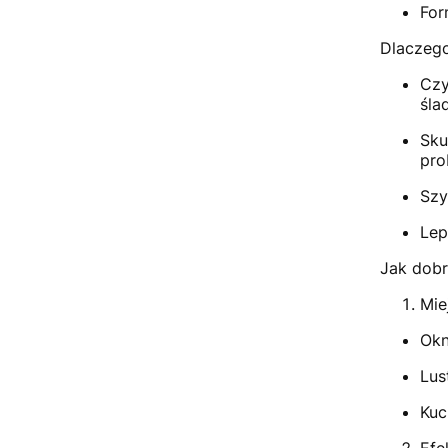
For
Dlaczeg
Czy
śla
Sku
pro
Szy
Lep
Jak dobr
Mie
Okn
Lus
Kuc
Efe