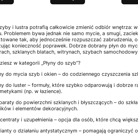
zyby i lustra potrafią całkowicie zmienić odbiór wnętrza: wi
. Problemem bywa jednak nie samo mycie, a smugi, zacieki
ktowane tak, aby jednocześnie rozpuszczać zabrudzenia, o
zując konieczność poprawek. Dobrze dobrany płyn do mycia
trach, szklanych blatach, witrynach, szybach samochodowy
ziesz w kategorii „Płyny do szyb”?
ny do mycia szyb i okien – do codziennego czyszczenia szk
ny do luster – formuły, które szybko odparowują i dobrze 
metykami (np. w łazience).
paraty do powierzchni szklanych i błyszczących – do szkła
lików i elementów dekoracyjnych.
centraty i uzupełnienia – opcja dla osób, które chcą więks
ianty o działaniu antystatycznym – pomagają ograniczyć os