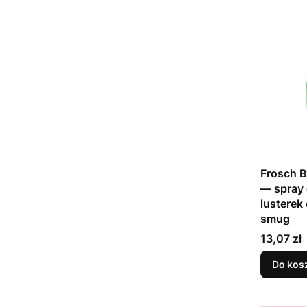
Frosch B
— spray 
lusterek
smug
Cena
13,07 zł
Do kos