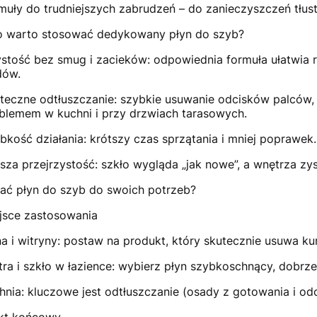
muły do trudniejszych zabrudzeń – do zanieczyszczeń tłust
o warto stosować dedykowany płyn do szyb?
stość bez smug i zacieków: odpowiednia formuła ułatwia
dów.
teczne odtłuszczanie: szybkie usuwanie odcisków palców, 
blemem w kuchni i przy drzwiach tarasowych.
bkość działania: krótszy czas sprzątania i mniej poprawek.
sza przejrzystość: szkło wygląda „jak nowe”, a wnętrza zys
ać płyn do szyb do swoich potrzeb?
jsce zastosowania
a i witryny: postaw na produkt, który skutecznie usuwa ku
tra i szkło w łazience: wybierz płyn szybkoschnący, dobrz
hnia: kluczowe jest odtłuszczanie (osady z gotowania i odci
kt końcowy