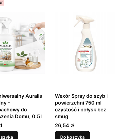
er
niwersalny Auralis
Wexór Spray do szyb i
lny -
powierzchni 750 ml —
pachowy do
czystość i połysk bez
zenia Domu, 0,5 l
smug
Cena
ł
26,54 zł
oszyka
Do koszyka