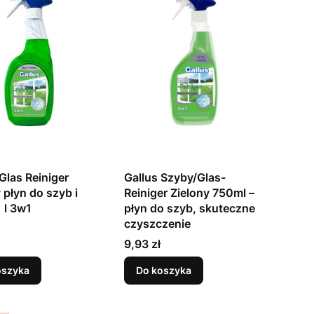
Glas Reiniger
Gallus Szyby/Glas-
 płyn do szyb i
Reiniger Zielony 750ml –
1 l 3w1
płyn do szyb, skuteczne
czyszczenie
Cena
9,93 zł
oszyka
Do koszyka