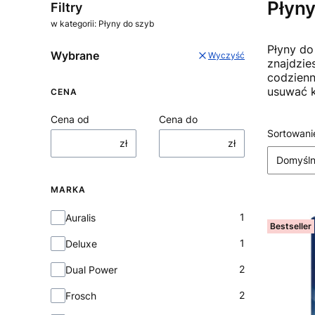
Płyny
Filtry
w kategorii: Płyny do szyb
Płyny do
Wybrane
Wyczyść
znajdzie
codzienn
usuwać k
CENA
Cena od
Cena do
Lista
Sortowani
zł
zł
Domyśl
MARKA
Marka
1
Auralis
Bestseller
1
Deluxe
2
Dual Power
2
Frosch