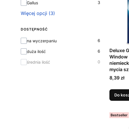
3
Gallus
Więcej opcji (3)
DOSTĘPNOŚĆ
Dostępność
6
na wyczerpaniu
Deluxe 
6
duża ilość
Window 
0
średnia ilość
niemieck
mycia sz
Cena
8,39 zł
Do kos
Bestseller