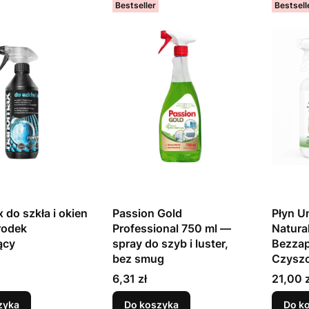
Bestseller
Bestsell
do szkła i okien
Passion Gold
Płyn U
rodek
Professional 750 ml —
Natura
ący
spray do szyb i luster,
Bezza
bez smug
Czyszc
Cena
Cena
6,31 zł
21,00 z
zyka
Do koszyka
Do k