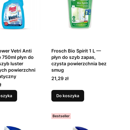
ower Vetri Anti
Frosch Bio Spirit 1 L —
e 750ml płyn do
płyn do szyb zapas,
szyb luster
czysta powierzchnia bez
ych powierzchni
smug
atyczny
Cena
21,29 zł
ł
oszyka
Do koszyka
Bestseller