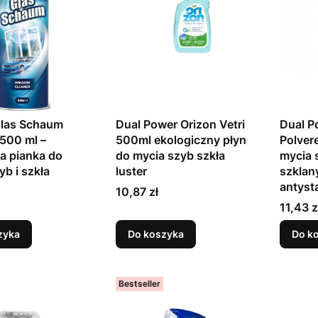
Glas Schaum
Dual Power Orizon Vetri
Dual P
500 ml –
500ml ekologiczny płyn
Polver
a pianka do
do mycia szyb szkła
mycia 
yb i szkła
luster
szklan
antyst
Cena
10,87 zł
Cena
11,43 z
zyka
Do koszyka
Do k
Bestseller