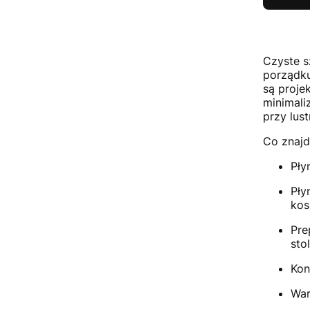
Czyste s
porządku
są proje
minimali
przy lus
Co znajd
Pły
Pły
kos
Pre
sto
Kon
War