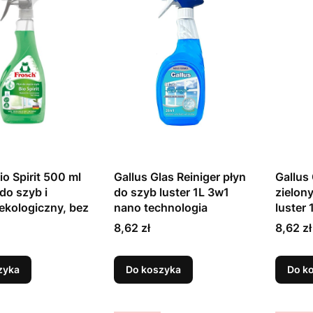
io Spirit 500 ml
Gallus Glas Reiniger płyn
Gallus 
do szyb i
do szyb luster 1L 3w1
zielony
 ekologiczny, bez
nano technologia
luster 
Cena
Cena
8,62 zł
8,62 zł
zyka
Do koszyka
Do k