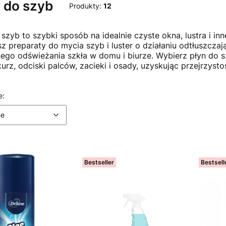
 do szyb
Produkty:
12
 szyb to szybki sposób na idealnie czyste okna, lustra i in
sz preparaty do mycia szyb i luster o działaniu odtłuszcz
ego odświeżania szkła w domu i biurze. Wybierz płyn do 
urz, odciski palców, zacieki i osady, uzyskując przejrzysto
 produktów
Domyślne
e:
ne
Bestseller
Bestsell