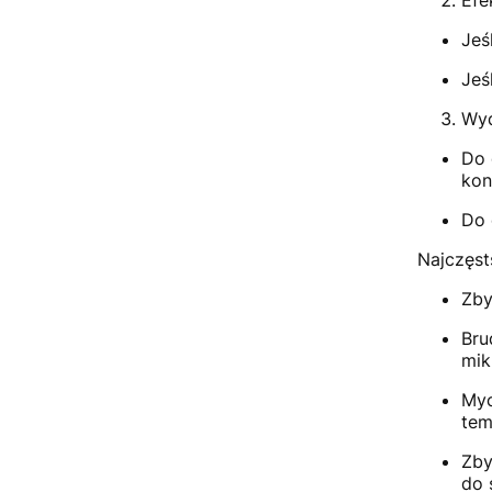
Jeś
Jeś
Wyd
Do 
kon
Do 
Najczęsts
Zby
Bru
mik
Myc
tem
Zby
do 