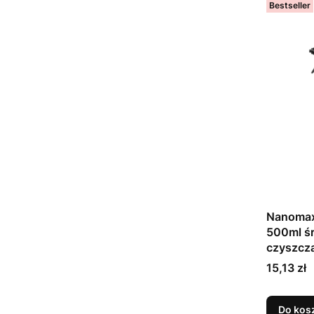
Bestseller
Nanomax 
500ml ś
czyszcz
Cena
15,13 zł
Do kos