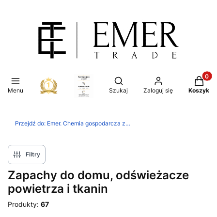
Produkt
Otwórz wyszukiwarkę
Menu
Szukaj
Zaloguj się
Koszyk
Przejdź do:
Emer. Chemia gospodarcza z importu, kosmetyki
Filtry
Zapachy do domu, odświeżacze
powietrza i tkanin
Produkty:
67