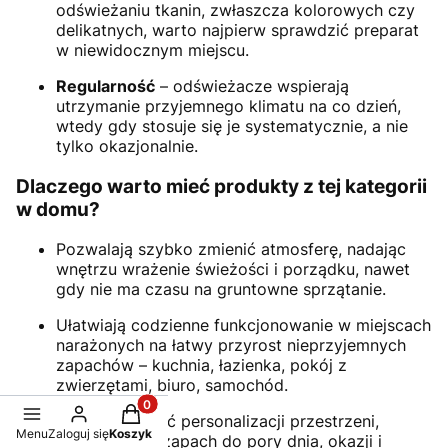
odświeżaniu tkanin, zwłaszcza kolorowych czy
delikatnych, warto najpierw sprawdzić preparat
w niewidocznym miejscu.
Regularność
– odświeżacze wspierają
utrzymanie przyjemnego klimatu na co dzień,
wtedy gdy stosuje się je systematycznie, a nie
tylko okazjonalnie.
Dlaczego warto mieć produkty z tej kategorii
w domu?
Pozwalają szybko zmienić atmosferę, nadając
wnętrzu wrażenie świeżości i porządku, nawet
gdy nie ma czasu na gruntowne sprzątanie.
Ułatwiają codzienne funkcjonowanie w miejscach
narażonych na łatwy przyrost nieprzyjemnych
zapachów – kuchnia, łazienka, pokój z
zwierzętami, biuro, samochód.
Produkty w koszyku: 0. Zobacz szczegóły
Dają możliwość personalizacji przestrzeni,
Menu
Zaloguj się
Koszyk
dopasowując zapach do pory dnia, okazji i