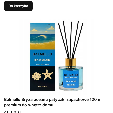
Do koszyka
Balmello Bryza oceanu patyczki zapachowe 120 ml
premium do wnętrz domu
Cena
40,00 zł