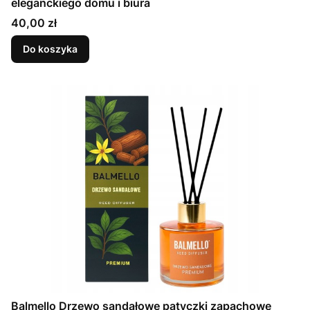
eleganckiego domu i biura
Cena
40,00 zł
Do koszyka
Balmello Drzewo sandałowe patyczki zapachowe