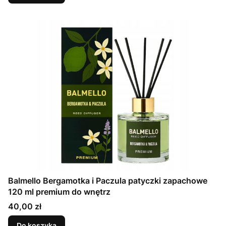
Balmello Bergamotka i Paczula patyczki zapachowe
120 ml premium do wnętrz
Cena
40,00 zł
Do koszyka