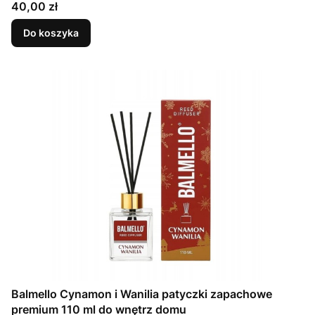
Cena
40,00 zł
Do koszyka
Balmello Cynamon i Wanilia patyczki zapachowe
premium 110 ml do wnętrz domu