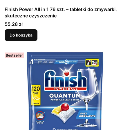
Finish Power All in 1 76 szt. – tabletki do zmywarki,
skuteczne czyszczenie
Cena
55,28 zł
Do koszyka
Bestseller