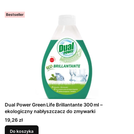
Bestseller
Dual Power Green Life Brillantante 300 ml –
ekologiczny nabłyszczacz do zmywarki
Cena
19,26 zł
Do koszyka