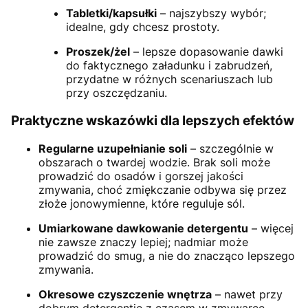
Tabletki/kapsułki
– najszybszy wybór;
idealne, gdy chcesz prostoty.
Proszek/żel
– lepsze dopasowanie dawki
do faktycznego załadunku i zabrudzeń,
przydatne w różnych scenariuszach lub
przy oszczędzaniu.
Praktyczne wskazówki dla lepszych efektów
Regularne uzupełnianie soli
– szczególnie w
obszarach o twardej wodzie. Brak soli może
prowadzić do osadów i gorszej jakości
zmywania, choć zmiękczanie odbywa się przez
złoże jonowymienne, które reguluje sól.
Umiarkowane dawkowanie detergentu
– więcej
nie zawsze znaczy lepiej; nadmiar może
prowadzić do smug, a nie do znacząco lepszego
zmywania.
Okresowe czyszczenie wnętrza
– nawet przy
dobrym detergentie z czasem w zmywarce