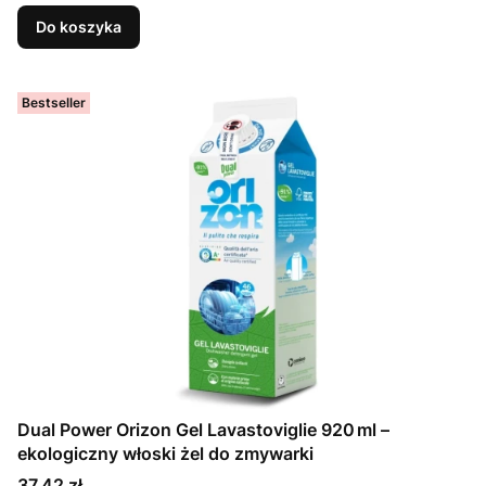
Do koszyka
Bestseller
Dual Power Orizon Gel Lavastoviglie 920 ml –
ekologiczny włoski żel do zmywarki
Cena
37,42 zł