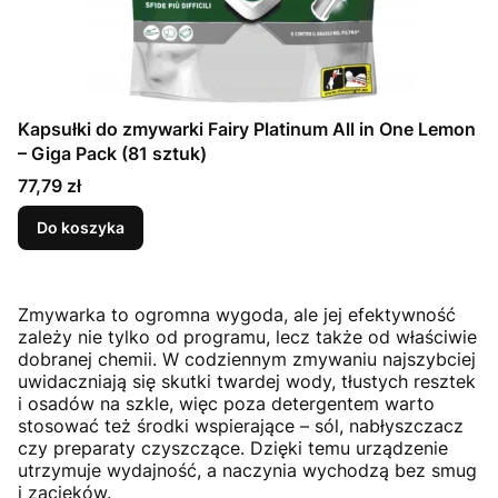
Kapsułki do zmywarki Fairy Platinum All in One Lemon
– Giga Pack (81 sztuk)
Cena
77,79 zł
Do koszyka
Zmywarka to ogromna wygoda, ale jej efektywność
zależy nie tylko od programu, lecz także od właściwie
dobranej chemii. W codziennym zmywaniu najszybciej
uwidaczniają się skutki twardej wody, tłustych resztek
i osadów na szkle, więc poza detergentem warto
stosować też środki wspierające – sól, nabłyszczacz
czy preparaty czyszczące. Dzięki temu urządzenie
utrzymuje wydajność, a naczynia wychodzą bez smug
i zacieków.