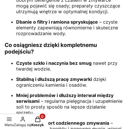
mogą pojawić się osady; preparaty czyszczące
utrzymują wnętrze w optymalnej kondycji.
Dbanie o filtry i ramiona spryskujące
– czyste
elementy zapewniają równomierne i skuteczne
rozprowadzanie wody.
Co osiągniesz dzięki kompletnemu
podejściu?
Czyste szkło i naczynia bez smug
nawet przy
twardej wodzie.
Stabilną i dłuższą pracę zmywarki
dzięki
ograniczeniu kamienia i osadów.
Mniej problemów i dłuższy interwał między
serwisami
– regularna pielęgnacja i uzupełnienie
soli to prosty sposób na lepsze działanie
sprzętu.
Produkty w koszyku: 0. Zobacz szczegóły
Większy komfort codziennego zmywania
–
Menu
Zaloguj się
Koszyk
mniej czasu na korekty i ponowne mycie, więcej