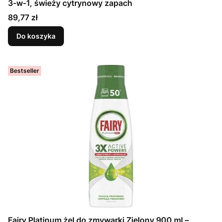
3-w-1, świeży cytrynowy zapach
Cena
89,77 zł
Do koszyka
Bestseller
Fairy Platinum żel do zmywarki Zielony 900 ml –