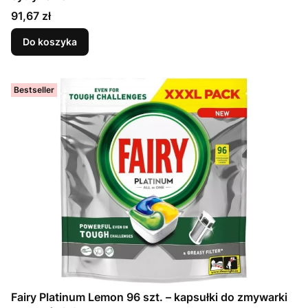
Cena
91,67 zł
Do koszyka
Bestseller
Fairy Platinum Lemon 96 szt. – kapsułki do zmywarki