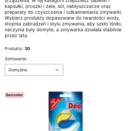
urządzenia. W tej kategorii znajdziesz tabletki i
kapsułki, proszki i żele, sól, nabłyszczacze oraz
preparaty do czyszczenia i odkamieniania zmywarki.
Wybierz produkty dopasowane do twardości wody,
stopnia zabrudzeń i stylu zmywania, aby szkło lśniło,
naczynia były domyte, a zmywarka działała stabilnie
przez lata.
Produkty:
30
Lista produktów
Domyślne
Sortowanie:
Domyślne
Bestseller