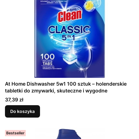
At Home Dishwasher 5w1 100 sztuk – holenderskie
tabletki do zmywarki, skuteczne i wygodne
Cena
37,39 zł
Do koszyka
Bestseller