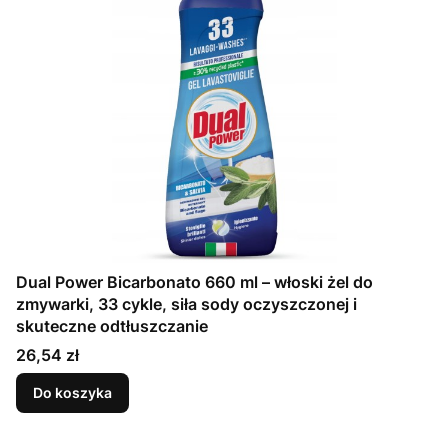
Dual Power Bicarbonato 660 ml – włoski żel do
zmywarki, 33 cykle, siła sody oczyszczonej i
skuteczne odtłuszczanie
Cena
26,54 zł
Do koszyka