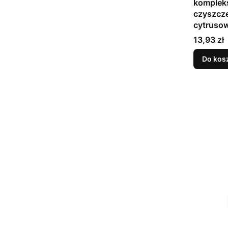
komplek
czyszcze
cytruso
Cena
13,93 zł
Do kos