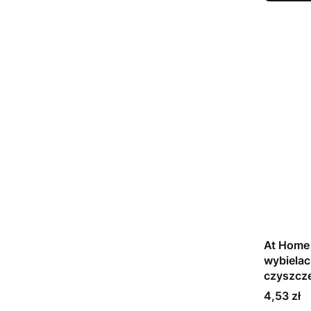
At Home 
wybielac
czyszcze
Cena
4,53 zł