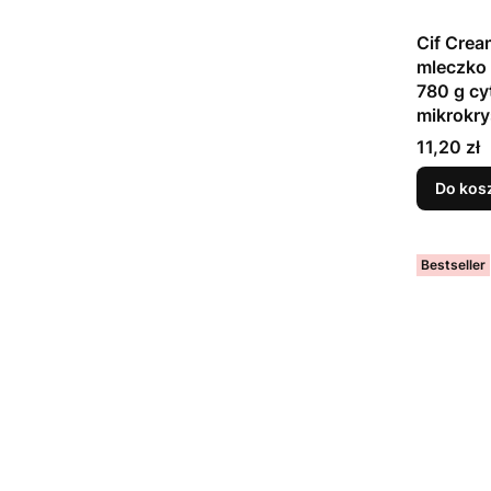
Cif Cre
mleczko 
780 g cy
mikrokry
Cena
11,20 zł
Do kos
Bestseller