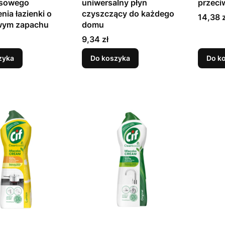
sowego
uniwersalny płyn
przeci
nia łazienki o
czyszczący do każdego
Cena
14,38 z
wym zapachu
domu
Cena
9,34 zł
zyka
Do koszyka
Do k