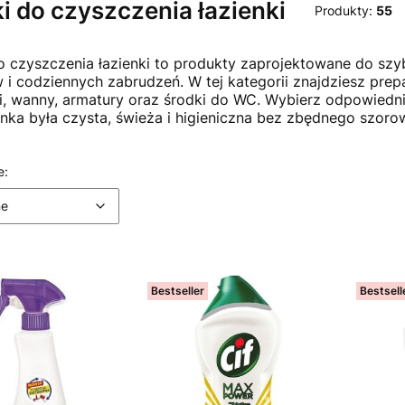
i do czyszczenia łazienki
Produkty:
55
o czyszczenia łazienki to produkty zaprojektowane do sz
 i codziennych zabrudzeń. W tej kategorii znajdziesz prepa
, wanny, armatury oraz środki do WC. Wybierz odpowiedni
enka była czysta, świeża i higieniczna bez zbędnego szoro
 produktów
Domyślne
e:
ne
Bestseller
Bestsell