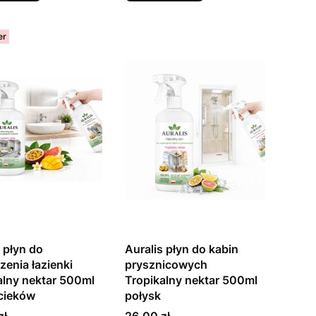
er
 płyn do
Auralis płyn do kabin
zenia łazienki
prysznicowych
alny nektar 500ml
Tropikalny nektar 500ml
cieków
połysk
Cena
zł
26,00 zł