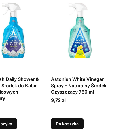
sh Daily Shower &
Astonish White Vinegar
– Środek do Kabin
Spray – Naturalny Środek
icowych i
Czyszczący 750 ml
ry
Cena
9,72 zł
oszyka
Do koszyka