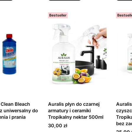
Bestseller
Bestsell
Clean Bleach
Auralis płyn do czarnej
Auralis
z uniwersalny do
armatury i ceramiki
czyszc
nia i prania
Tropikalny nektar 500ml
Tropik
bez za
Cena
30,00 zł
Cena
25,00 