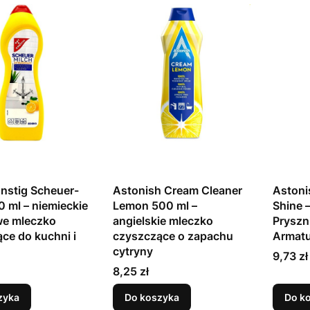
nstig Scheuer-
Astonish Cream Cleaner
Astoni
0 ml – niemieckie
Lemon 500 ml –
Shine 
we mleczko
angielskie mleczko
Pryszn
ce do kuchni i
czyszczące o zapachu
Armatu
cytryny
Cena
9,73 zł
Cena
8,25 zł
zyka
Do koszyka
Do k