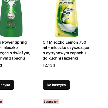
x Power Spring
Cif Mleczko Lemon 750
– mleczko
ml – mleczko czyszczące
zące o świeżym,
o cytrynowym zapachu
nnym zapachu
do kuchni i łazienki
Cena
zł
12,13 zł
oszyka
Do koszyka
er
Bestseller