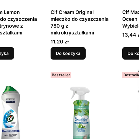
am Lemon
Cif Cream Original
Cif Ma
do czyszczenia
mleczko do czyszczenia
Ocean 
trynowe z
780 g z
Wybiel
ształkami
mikrokryształkami
Cena
13,44 
Cena
11,20 zł
zyka
Do koszyka
Do k
Bestseller
Bestsell