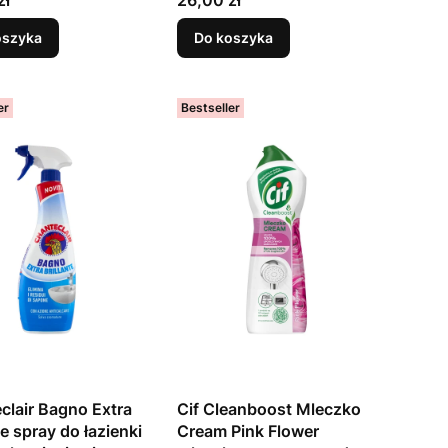
oszyka
Do koszyka
er
Bestseller
clair Bagno Extra
Cif Cleanboost Mleczko
te spray do łazienki
Cream Pink Flower