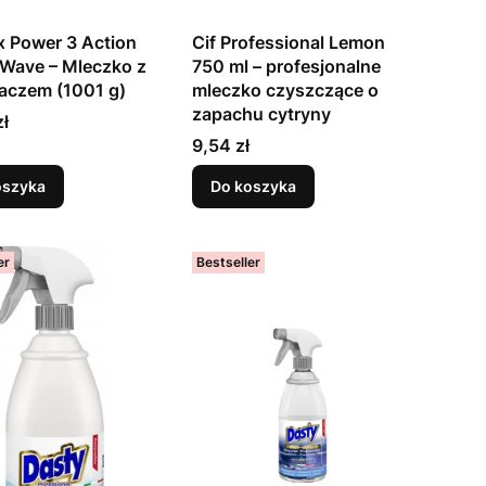
x Power 3 Action
Cif Professional Lemon
Wave – Mleczko z
750 ml – profesjonalne
aczem (1001 g)
mleczko czyszczące o
zapachu cytryny
zł
Cena
9,54 zł
oszyka
Do koszyka
er
Bestseller