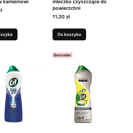
w kamieniowi
mleczko czyszczące do
powierzchni
ł
Cena
11,20 zł
oszyka
Do koszyka
Bestseller