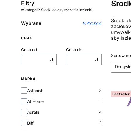
Środk
Filtry
w kategorii: Środki do czyszczenia łazienki
Środki d
Wybrane
Wyczyść
zacieków
umywalki
aby łazi
CENA
Cena od
Cena do
Lista
Sortowani
zł
zł
Domyśl
MARKA
Marka
3
Astonish
Bestseller
1
At Home
4
Auralis
1
Biff