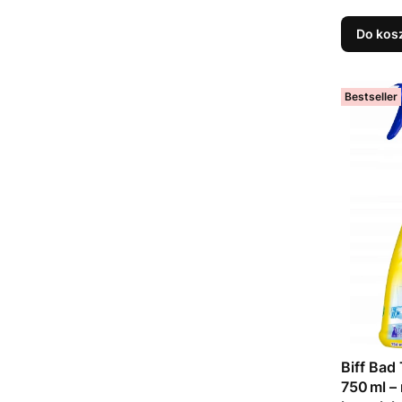
Do kos
Bestseller
Biff Bad 
750 ml –