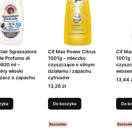
lair Sgrassatore
Cif Max Power Citrus
Cif Ma
le Profumo di
1001g – mleczko
1001g 
600 ml –
czyszczące o silnym
czyszc
lny włoski
działaniu i zapachu
wiose
zacz o zapachu
cytrusów
Cena
13,44 
Cena
13,26 zł
zyka
Do koszyka
Do k
Bestseller
Bestsell