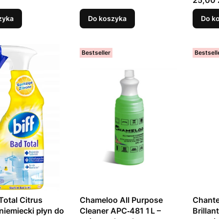
zyka
Do koszyka
Do k
Bestseller
Bestsell
Total Citrus
Chameloo All Purpose
Chante
 niemiecki płyn do
Cleaner APC‑481 1 L –
Brillan