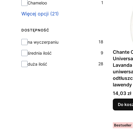
1
Chameloo
Więcej opcji (21)
DOSTĘPNOŚĆ
Dostępność
18
na wyczerpaniu
Chante C
9
średnia ilość
Universa
28
duża ilość
Lavanda 
uniwersa
odtłuszc
lawendy
Cena
14,03 zł
Do kos
Bestseller