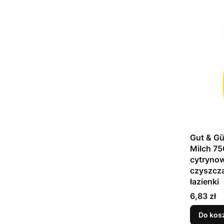
Gut & Gü
Milch 75
cytryno
czyszczą
łazienki
Cena
6,83 zł
Do kos