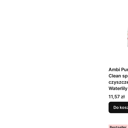
Ambi Pu
Clean sp
czyszcze
Waterlil
Cena
11,57 zł
Do kos
Bestseller