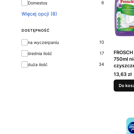
6
Domestos
Więcej opcji (8)
DOSTĘPNOŚĆ
Dostępność
10
na wyczerpaniu
FROSCH
17
średnia ilość
750ml ni
34
duża ilość
czyszcz
Cena
13,63 zł
Do kos