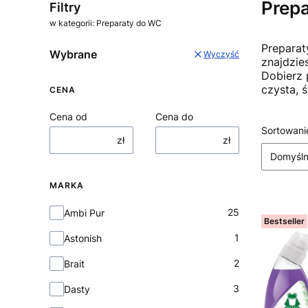
Prep
Filtry
w kategorii: Preparaty do WC
Preparat
Wybrane
Wyczyść
znajdzie
Dobierz 
czysta, 
CENA
Cena od
Cena do
Lista
Sortowani
zł
zł
Domyśl
MARKA
Marka
25
Ambi Pur
Bestseller
1
Astonish
2
Brait
3
Dasty