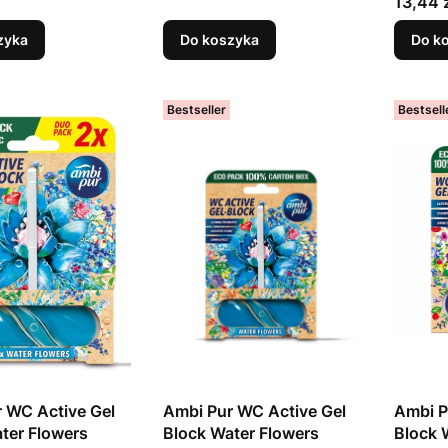
Cena
13,44 
zyka
Do koszyka
Do k
Bestseller
Bestsell
 WC Active Gel
Ambi Pur WC Active Gel
Ambi P
ter Flowers
Block Water Flowers
Block 