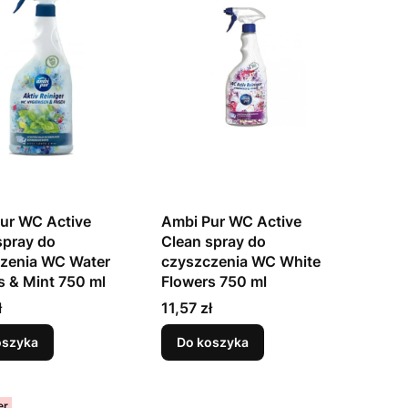
ur WC Active
Ambi Pur WC Active
spray do
Clean spray do
zenia WC Water
czyszczenia WC White
s & Mint 750 ml
Flowers 750 ml
Cena
ł
11,57 zł
oszyka
Do koszyka
er