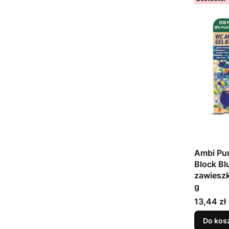
Ambi Pur
Block Bl
zawiesz
g
Cena
13,44 zł
Do kos