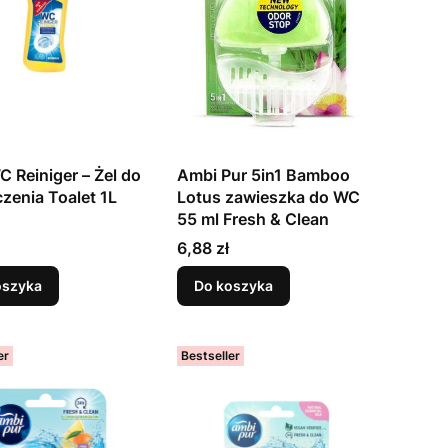
 Reiniger – Żel do
Ambi Pur 5in1 Bamboo
zenia Toalet 1L
Lotus zawieszka do WC
55 ml Fresh & Clean
Cena
6,88 zł
oszyka
Do koszyka
er
Bestseller