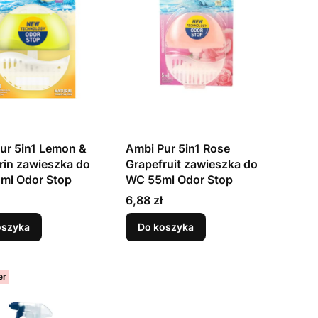
ur 5in1 Lemon &
Ambi Pur 5in1 Rose
in zawieszka do
Grapefruit zawieszka do
ml Odor Stop
WC 55ml Odor Stop
Cena
6,88 zł
oszyka
Do koszyka
er