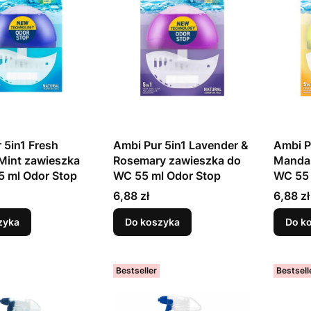
 5in1 Fresh
Ambi Pur 5in1 Lavender &
Ambi P
Mint zawieszka
Rosemary zawieszka do
Mandar
5 ml Odor Stop
WC 55 ml Odor Stop
WC 55 
Cena
Cena
6,88 zł
6,88 zł
zyka
Do koszyka
Do k
Bestseller
Bestsell