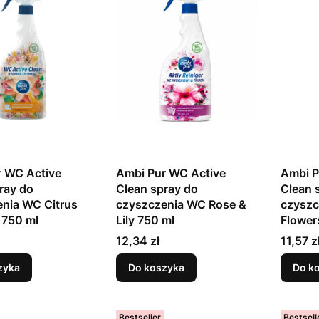
r WC Active
Ambi Pur WC Active
Ambi P
ray do
Clean spray do
Clean 
nia WC Citrus
czyszczenia WC Rose &
czyszc
y 750 ml
Lily 750 ml
Flower
Cena
Cena
12,34 zł
11,57 z
zyka
Do koszyka
Do k
Bestseller
Bestsell