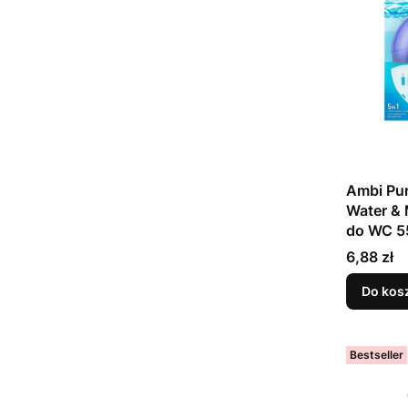
Ambi Pur
Water & 
do WC 5
Cena
6,88 zł
Do kos
Bestseller