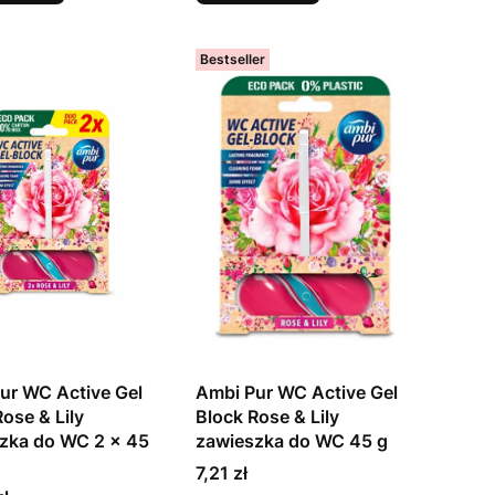
Bestseller
ur WC Active Gel
Ambi Pur WC Active Gel
ose & Lily
Block Rose & Lily
zka do WC 2 x 45
zawieszka do WC 45 g
Cena
7,21 zł