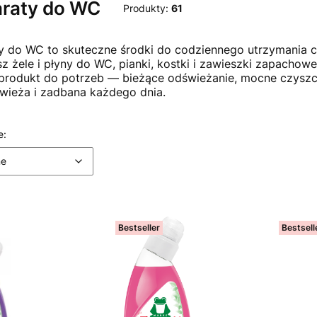
araty do WC
Produkty:
61
y do WC to skuteczne środki do codziennego utrzymania czys
sz żele i płyny do WC, pianki, kostki i zawieszki zapachow
produkt do potrzeb — bieżące odświeżanie, mocne czyszcz
świeża i zadbana każdego dnia.
 produktów
Domyślne
e:
ne
Bestseller
Bestsell