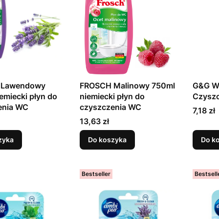
 Lawendowy
FROSCH Malinowy 750ml
G&G WC
emiecki płyn do
niemiecki płyn do
Czyszc
enia WC
czyszczenia WC
Cena
7,18 zł
Cena
13,63 zł
zyka
Do koszyka
Do k
Bestseller
Bestsell