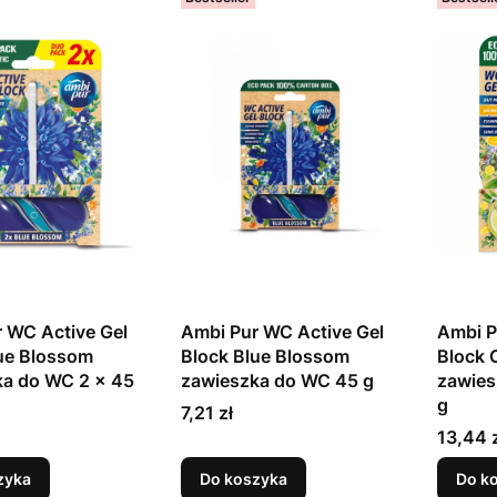
 WC Active Gel
Ambi Pur WC Active Gel
Ambi P
ue Blossom
Block Blue Blossom
Block 
ka do WC 2 x 45
zawieszka do WC 45 g
zawies
g
Cena
7,21 zł
Cena
13,44 
zyka
Do koszyka
Do k