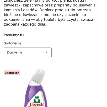
znajdziesz żele i płyny do WC, pianki, kostki i
zawieszki zapachowe oraz preparaty do usuwania
kamienia i osadów. Dobierz produkt do potrzeb —
bieżące odświeżanie, mocne czyszczenie lub
odkamienianie — aby toaleta była czysta, świeża i
zadbana każdego dnia.
Produkty:
61
Lista produktów
Domyślne
Sortowanie:
Domyślne
Bestseller