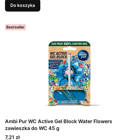
Do koszyka
Bestseller
Ambi Pur WC Active Gel Block Water Flowers
zawieszka do WC 45 g
Cena
7,21 zł