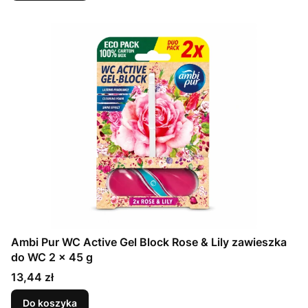
Ambi Pur WC Active Gel Block Rose & Lily zawieszka
do WC 2 x 45 g
Cena
13,44 zł
Do koszyka