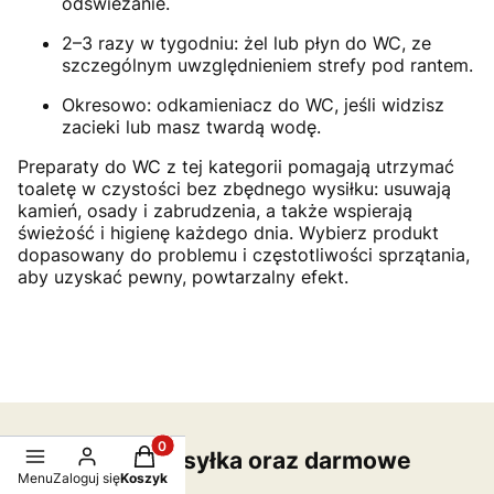
odświeżanie.
2–3 razy w tygodniu: żel lub płyn do WC, ze
szczególnym uwzględnieniem strefy pod rantem.
Okresowo: odkamieniacz do WC, jeśli widzisz
zacieki lub masz twardą wodę.
Preparaty do WC z tej kategorii pomagają utrzymać
toaletę w czystości bez zbędnego wysiłku: usuwają
kamień, osady i zabrudzenia, a także wspierają
świeżość i higienę każdego dnia. Wybierz produkt
dopasowany do problemu i częstotliwości sprzątania,
aby uzyskać pewny, powtarzalny efekt.
Produkty w koszyku: 0. Zobacz szczegóły
Darmowa przesyłka oraz darmowe
Menu
Zaloguj się
Koszyk
zwroty Inpost