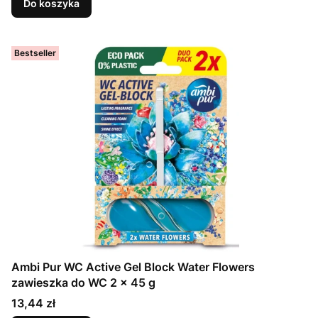
Do koszyka
Bestseller
Ambi Pur WC Active Gel Block Water Flowers
zawieszka do WC 2 x 45 g
Cena
13,44 zł