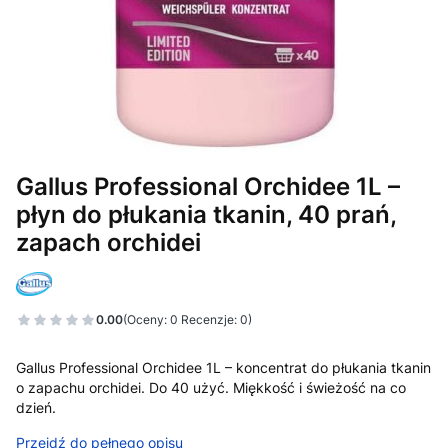
Gallus Professional Orchidee 1L –
płyn do płukania tkanin, 40 prań,
zapach orchidei
0.00
(Oceny: 0 Recenzje: 0)
Przejdź do sekcji Opinie
Gallus Professional Orchidee 1L – koncentrat do płukania tkanin
o zapachu orchidei. Do 40 użyć. Miękkość i świeżość na co
dzień.
Przejdź do pełnego opisu