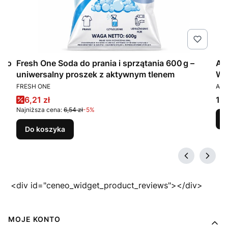
 do
Fresh One Soda do prania i sprzątania 600 g –
Am
uniwersalny proszek z aktywnym tlenem
WC
PRODUCENT
PR
FRESH ONE
AMB
Cena promocyjna
Ce
6,21 zł
12,
Najniższa cena:
6,54 zł
-5%
Do koszyka
<div id="ceneo_widget_product_reviews"></div>
Linki w stopce
MOJE KONTO