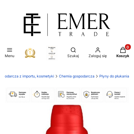
Produkt
Otwórz wyszukiwarkę
Menu
Szukaj
Zaloguj się
Koszyk
ospodarcza z importu, kosmetyki
Chemia gospodarcza
Płyny do płukania