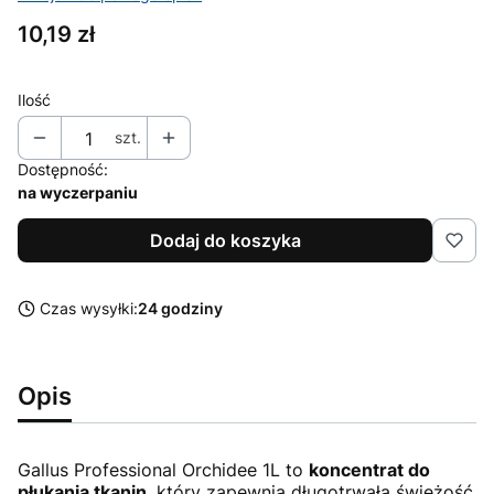
Cena
10,19 zł
Ilość
szt.
Dostępność:
na wyczerpaniu
Dodaj do koszyka
Czas wysyłki:
24 godziny
Opis
Gallus Professional Orchidee 1L to
koncentrat do
płukania tkanin
, który zapewnia długotrwałą świeżość