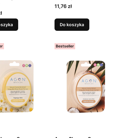
Cena
11,76 zł
ł
oszyka
Do koszyka
er
Bestseller