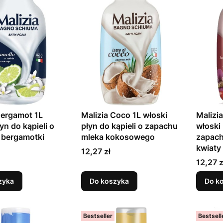
Bergamot 1L
Malizia Coco 1L włoski
Malizia
yn do kąpieli o
płyn do kąpieli o zapachu
włoski 
 bergamotki
mleka kokosowego
zapachu
kwiaty
Cena
12,27 zł
Cena
12,27 z
zyka
Do koszyka
Do k
Bestseller
Bestsell