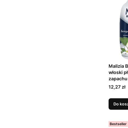
Malizia 
włoski pł
zapachu
Cena
12,27 zł
Do kos
Bestseller