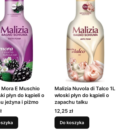
a Mora E Muschio
Malizia Nuvola di Talco 1L
ki płyn do kąpieli o
włoski płyn do kąpieli o
u jeżyna i piżmo
zapachu talku
Cena
ł
12,25 zł
oszyka
Do koszyka