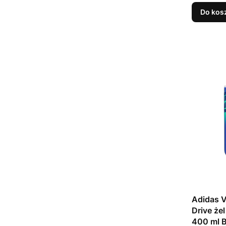
Do kos
Adidas V
Drive że
400 ml 