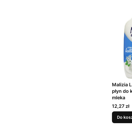
Malizia L
płyn do 
mleka
Cena
12,27 zł
Do kos