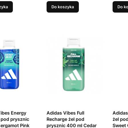
zyka
Do koszyka
Do k
ibes Energy
Adidas Vibes Full
Adidas
l pod prysznic
Recharge żel pod
żel po
Bergamot Pink
prysznic 400 ml Cedar
Sweet 