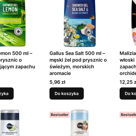
emon 500 ml –
Gallus Sea Salt 500 ml –
Malizi
prysznic o
męski żel pod prysznic o
włoski 
ającym zapachu
świeżym, morskich
zapach
aromacie
orchid
Cena
Cena
5,96 zł
12,25 z
zyka
Do koszyka
Do k
Bestseller
Bestsell