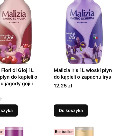
 Fiori di Gioj 1L
Malizia Iris 1L włoski płyn
płyn do kąpieli o
do kąpieli o zapachu irys
 jagody goji i
Cena
12,25 zł
ł
oszyka
Do koszyka
er
Bestseller