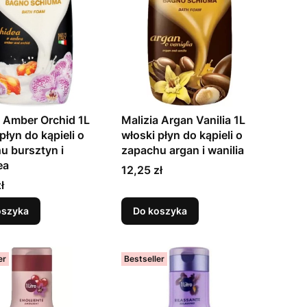
a Amber Orchid 1L
Malizia Argan Vanilia 1L
płyn do kąpieli o
włoski płyn do kąpieli o
u bursztyn i
zapachu argan i wanilia
ea
Cena
12,25 zł
ł
oszyka
Do koszyka
er
Bestseller