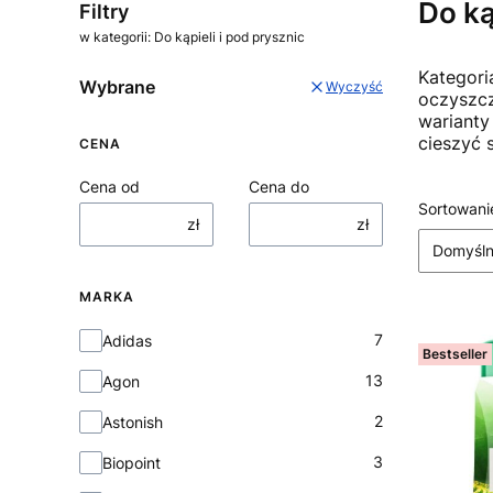
Do ką
Filtry
w kategorii: Do kąpieli i pod prysznic
Kategori
Wybrane
Wyczyść
oczyszcz
warianty
cieszyć 
CENA
Cena od
Cena do
Lista
Sortowani
zł
zł
Domyśl
MARKA
Marka
7
Adidas
Bestseller
13
Agon
2
Astonish
3
Biopoint