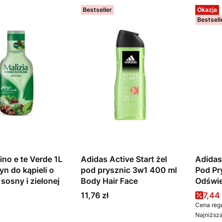
Bestseller
Okazja
Bestsell
ino e te Verde 1L
Adidas Active Start żel
Adidas
yn do kąpieli o
pod prysznic 3w1 400 ml
Pod Pr
sosny i zielonej
Body Hair Face
Odświe
Cena
Cena
11,76 zł
7,44 
Cena regu
Najniższa