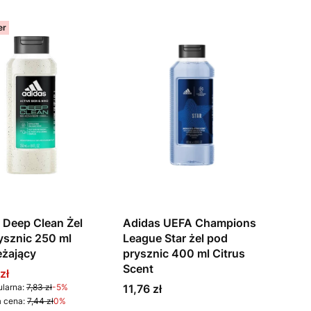
er
 Deep Clean Żel
Adidas UEFA Champions
ysznic 250 ml
League Star żel pod
żający
prysznic 400 ml Citrus
Scent
 promocyjna
zł
Cena
larna:
7,83 zł
-5%
11,76 zł
 cena:
7,44 zł
0%