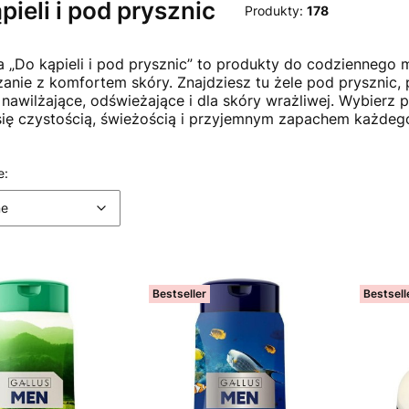
pieli i pod prysznic
Produkty:
178
a „Do kąpieli i pod prysznic” to produkty do codziennego my
anie z komfortem skóry. Znajdziesz tu żele pod prysznic, 
 nawilżające, odświeżające i dla skóry wrażliwej. Wybier
się czystością, świeżością i przyjemnym zapachem każdego
 produktów
Domyślne
e:
ne
Bestseller
Bestsell