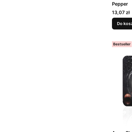
Pepper
Cena
13,07 zł
Do kos
Bestseller