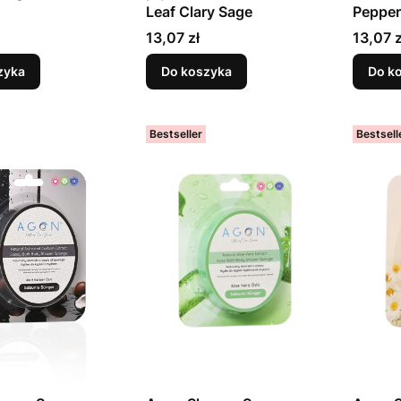
Leaf Clary Sage
Pepper
Cena
Cena
13,07 zł
13,07 z
zyka
Do koszyka
Do k
Bestseller
Bestsell