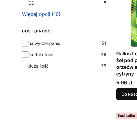
8
CD
Więcej opcji (16)
DOSTĘPNOŚĆ
Dostępność
51
na wyczerpaniu
Gallus L
48
średnia ilość
żel pod 
79
duża ilość
orzeźwi
cytryny
Cena
5,96 zł
Do kos
Bestseller