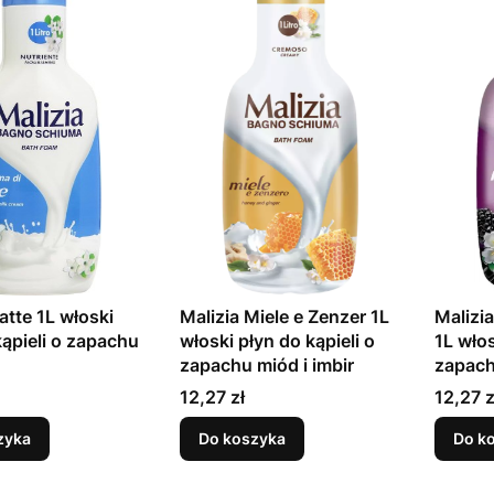
atte 1L włoski
Malizia Miele e Zenzer 1L
Malizi
kąpieli o zapachu
włoski płyn do kąpieli o
1L włos
zapachu miód i imbir
zapach
Cena
Cena
12,27 zł
12,27 z
zyka
Do koszyka
Do k