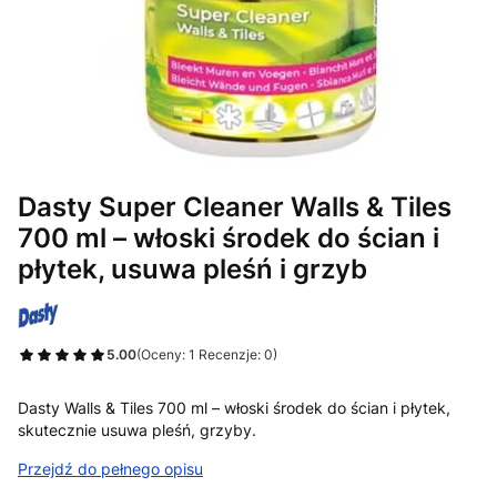
Dasty Super Cleaner Walls & Tiles
700 ml – włoski środek do ścian i
płytek, usuwa pleśń i grzyb
5.00
(Oceny: 1 Recenzje: 0)
Przejdź do sekcji Opinie
Dasty Walls & Tiles 700 ml – włoski środek do ścian i płytek,
skutecznie usuwa pleśń, grzyby.
Przejdź do pełnego opisu