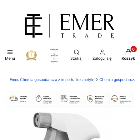
Produkt
Otwórz wyszukiwarkę
Menu
Szukaj
Zaloguj się
Koszyk
Emer. Chemia gospodarcza z importu, kosmetyki
Chemia gospodarcza