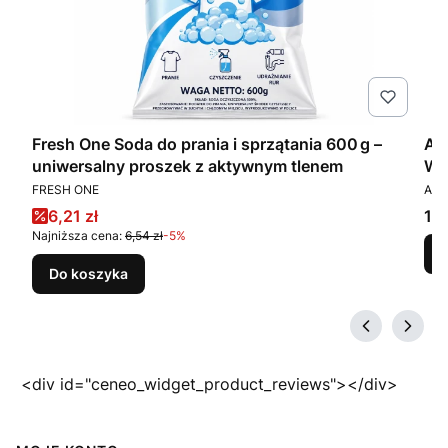
Fresh One Soda do prania i sprzątania 600 g –
Am
om
uniwersalny proszek z aktywnym tlenem
WC
PRODUCENT
PR
FRESH ONE
AMB
Cena promocyjna
Ce
6,21 zł
12,
Najniższa cena:
6,54 zł
-5%
Do koszyka
<div id="ceneo_widget_product_reviews"></div>