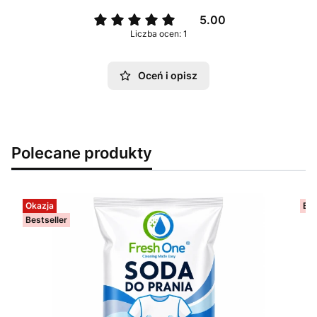
5.00
Liczba ocen: 1
Oceń i opisz
Polecane produkty
Okazja
Bes
Bestseller