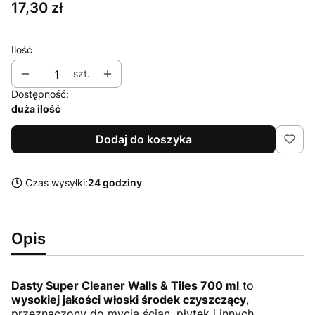
Cena
17,30 zł
Ilość
szt.
Dostępność:
duża ilość
Dodaj do koszyka
Czas wysyłki:
24 godziny
Opis
Dasty Super Cleaner Walls & Tiles 700 ml
to
wysokiej jakości włoski środek czyszczący
,
przeznaczony do mycia ścian, płytek i innych