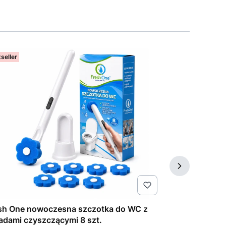
seller
Bestseller
sh One nowoczesna szczotka do WC z
Dasty Degreas
adami czyszczącymi 8 szt.
uniwersalny o