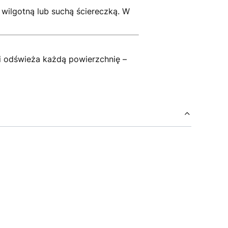
 wilgotną lub suchą ściereczką. W
 i odświeża każdą powierzchnię –