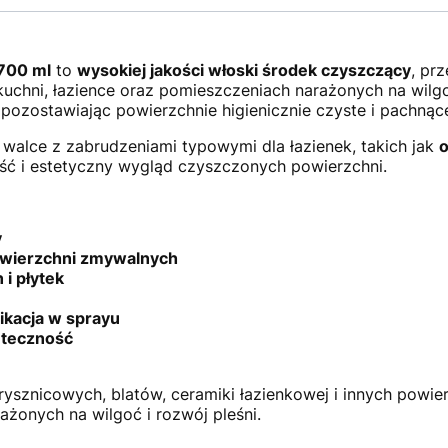
 700 ml
to
wysokiej jakości włoski środek czyszczący
, pr
chni, łazience oraz pomieszczeniach narażonych na wilgo
 pozostawiając powierzchnie higienicznie czyste i pachnąc
walce z zabrudzeniami typowymi dla łazienek, takich jak
o
ść i estetyczny wygląd czyszczonych powierzchni.
y
powierzchni zmywalnych
 i płytek
ikacja w sprayu
uteczność
 prysznicowych, blatów, ceramiki łazienkowej i innych powi
ażonych na wilgoć i rozwój pleśni.