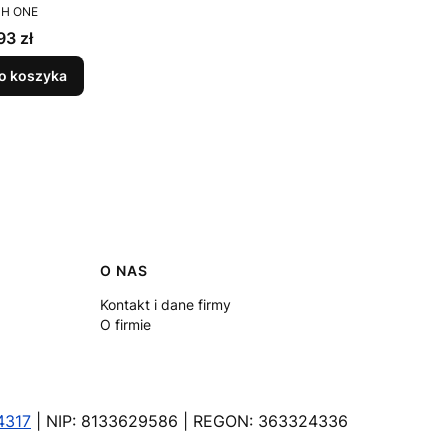
DUCENT
PRODUCENT
tylko
SH ONE
DASTY
a
Cena
93 zł
17,37 zł
o koszyka
Do koszyka
O NAS
Kontakt i dane firmy
O firmie
4317
| NIP: 8133629586 | REGON: 363324336