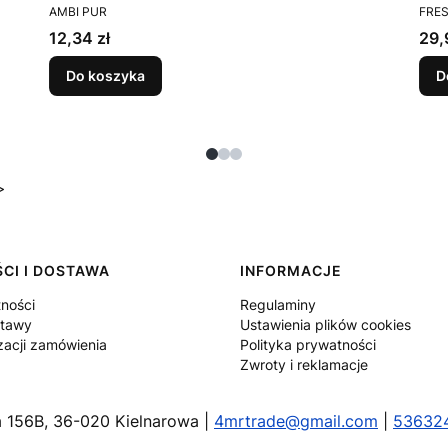
PRODUCENT
PRO
AMBI PUR
FRE
Cena
Cen
12,34 zł
29,
Do koszyka
D
>
CI I DOSTAWA
INFORMACJE
tności
Regulaminy
stawy
Ustawienia plików cookies
zacji zamówienia
Polityka prywatności
Zwroty i reklamacje
wa 156B, 36-020 Kielnarowa |
4mrtrade@gmail.com
|
53632