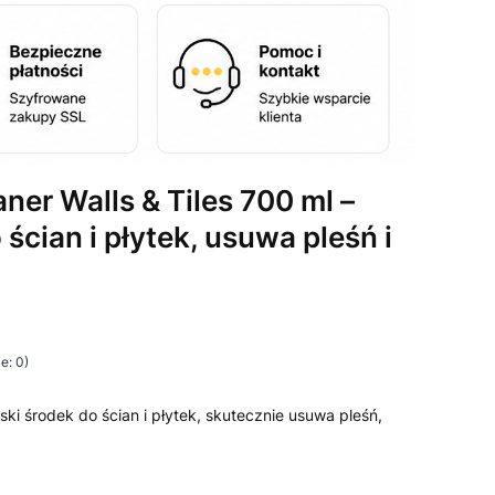
ner Walls & Tiles 700 ml –
 ścian i płytek, usuwa pleśń i
e: 0)
i Opinie
oski środek do ścian i płytek, skutecznie usuwa pleśń,