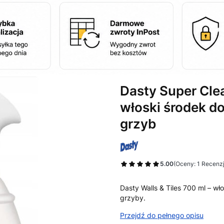
Dasty Super Clea
włoski środek do
grzyb
5.00
(Oceny: 1 Recenzj
Przejdź do sekcj
Dasty Walls & Tiles 700 ml – wł
grzyby.
Przejdź do pełnego opisu