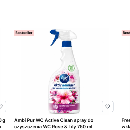
Bestseller
Best
0 g
Ambi Pur WC Active Clean spray do
Fre
m
czyszczenia WC Rose & Lily 750 ml
wkł