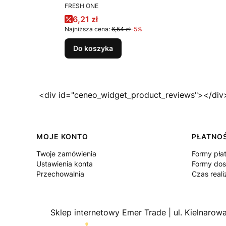
PRODUCENT
FRESH ONE
Cena promocyjna
6,21 zł
Najniższa cena:
6,54 zł
-5%
Do koszyka
<div id="ceneo_widget_product_reviews"></div
Linki w stopce
MOJE KONTO
PŁATNOŚ
Twoje zamówienia
Formy pła
Ustawienia konta
Formy do
Przechowalnia
Czas reali
Sklep internetowy Emer Trade | ul. Kielnaro