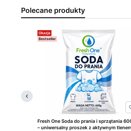
Polecane produkty
Okazja
Bestseller
nia 1,625 l –
Fresh One Soda do prania i sprzątania 60
– uniwersalny proszek z aktywnym tlene