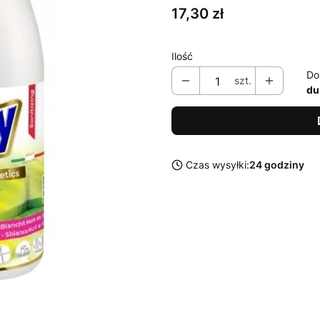
Cena
17,30 zł
Ilość
Do
szt.
du
Czas wysyłki:
24 godziny