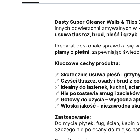
Dasty Super Cleaner Walls & Tiles
innych powierzchni zmywalnych w ku
usuwa tłuszcz, brud, pleśń i grzyb
,
Preparat doskonale sprawdza się w 
plamy z pleśni
, zapewniając świeżo
Kluczowe cechy produktu:
✅
Skutecznie usuwa pleśń i grzyb
✅
Czyści tłuszcz, osady i brud z 
✅
Idealny do łazienek, kuchni, ścian
✅
Nie pozostawia smug i zacieków
✅
Gotowy do użycia – wygodna apl
✅
Włoska jakość – niezawodna sk
Zastosowanie:
Do mycia płytek, fug, ścian, kabin
Szczególnie polecany do miejsc nar