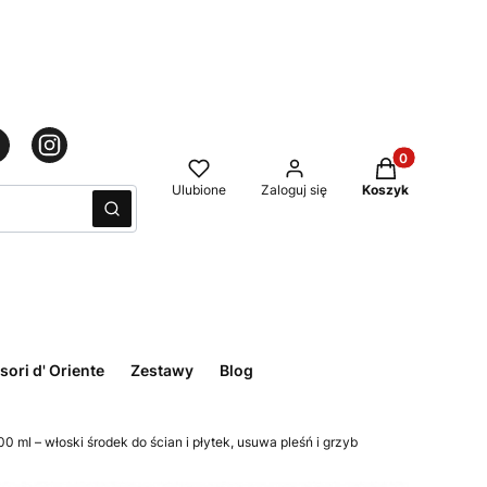
Produkty w kos
Ulubione
Zaloguj się
Koszyk
Wyczyść
Szukaj
sori d' Oriente
Zestawy
Blog
0 ml – włoski środek do ścian i płytek, usuwa pleśń i grzyb