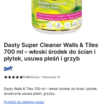
Dasty Super Cleaner Walls & Tiles
700 ml – włoski środek do ścian i
płytek, usuwa pleśń i grzyb
5.00
(Oceny: 1 Recenzje: 0)
Przejdź do sekcji Opinie
Dasty Walls & Tiles 700 ml – włoski środek do ścian i płytek,
skutecznie usuwa pleśń, grzyby.
Przejdź do pełnego opisu