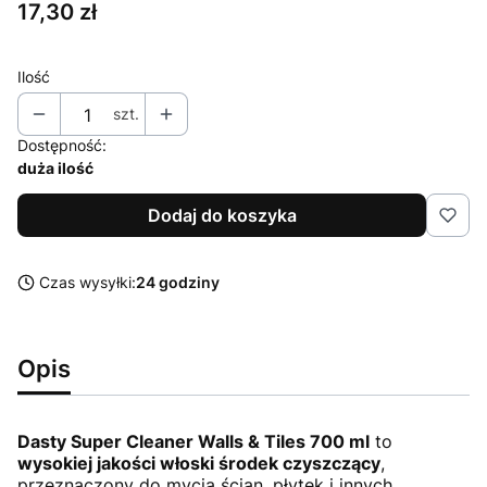
Cena
17,30 zł
Ilość
szt.
Dostępność:
duża ilość
Dodaj do koszyka
Czas wysyłki:
24 godziny
Opis
Dasty Super Cleaner Walls & Tiles 700 ml
to
wysokiej jakości włoski środek czyszczący
,
przeznaczony do mycia ścian, płytek i innych