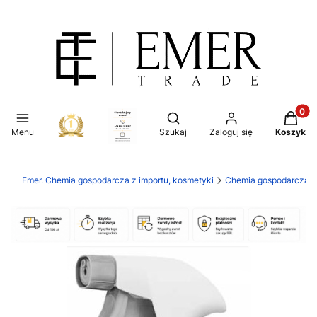
Produkt
Otwórz wyszukiwarkę
Menu
Szukaj
Zaloguj się
Koszyk
Emer. Chemia gospodarcza z importu, kosmetyki
Chemia gospodarcza