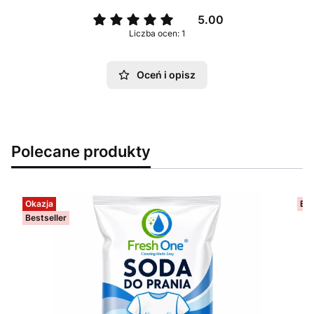
5.00
Liczba ocen: 1
Oceń i opisz
Polecane produkty
Okazja
Bes
Bestseller