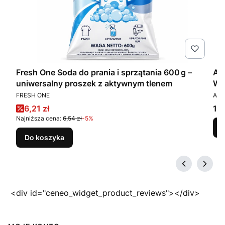
Fresh One Soda do prania i sprzątania 600 g –
Am
uniwersalny proszek z aktywnym tlenem
WC
PRODUCENT
PR
FRESH ONE
AMB
Cena promocyjna
Ce
6,21 zł
12,
Najniższa cena:
6,54 zł
-5%
Do koszyka
<div id="ceneo_widget_product_reviews"></div>