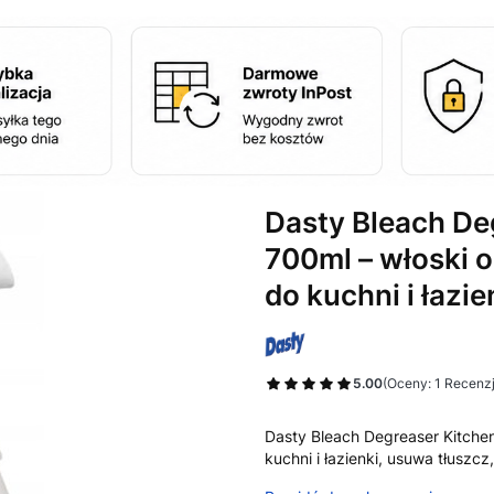
Dasty Bleach De
700ml – włoski 
do kuchni i łazie
5.00
(Oceny: 1 Recenzj
Przejdź do sekcj
Dasty Bleach Degreaser Kitche
kuchni i łazienki, usuwa tłuszcz,