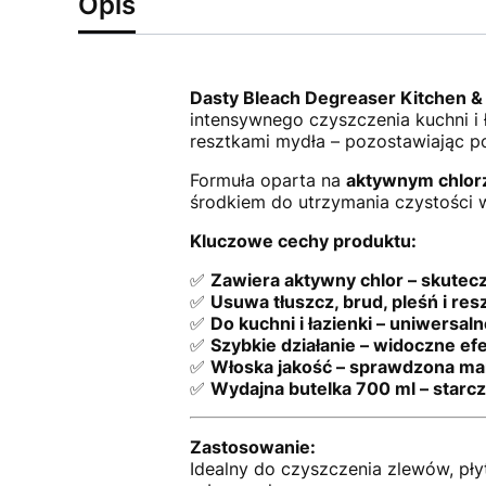
Opis
Dasty Bleach Degreaser Kitchen 
intensywnego czyszczenia kuchni i ł
resztkami mydła – pozostawiając pow
Formuła oparta na
aktywnym chlor
środkiem do utrzymania czystości 
Kluczowe cechy produktu:
✅
Zawiera aktywny chlor – skutecz
✅
Usuwa tłuszcz, brud, pleśń i res
✅
Do kuchni i łazienki – uniwersa
✅
Szybkie działanie – widoczne ef
✅
Włoska jakość – sprawdzona ma
✅
Wydajna butelka 700 ml – starcz
Zastosowanie:
Idealny do czyszczenia zlewów, pły