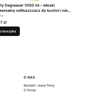
ty Degreaser 1000 ml – włoski
Fresh One no
wersalny odtłuszczacz do kuchni i nie
wkładami czys
DUCENT
PRODUCENT
ko
TY
FRESH ONE
a
Cena
7 zł
29,93 zł
o koszyka
Do koszyka
O NAS
Kontakt i dane firmy
O firmie