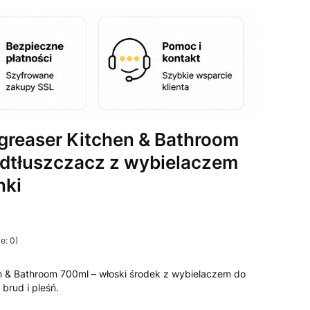
greaser Kitchen & Bathroom
odtłuszczacz z wybielaczem
nki
e: 0)
i Opinie
n & Bathroom 700ml – włoski środek z wybielaczem do
 brud i pleśń.