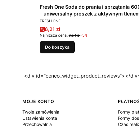
emary
Fresh One Soda do prania i sprzątania 60
top
– uniwersalny proszek z aktywnym tlene
PRODUCENT
FRESH ONE
Cena promocyjna
6,21 zł
Najniższa cena:
6,54 zł
-5%
Do koszyka
<div id="ceneo_widget_product_reviews"></div
Linki w stopce
MOJE KONTO
PŁATNOŚ
Twoje zamówienia
Formy pła
Ustawienia konta
Formy do
Przechowalnia
Czas reali