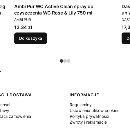
0 g
Ambi Pur WC Active Clean spray do
Das
m
czyszczenia WC Rose & Lily 750 ml
uni
PRODUCENT
PRO
tyl
AMBI PUR
DAS
Cena
Cen
12,34 zł
17,3
Do koszyka
D
>
CI I DOSTAWA
INFORMACJE
tności
Regulaminy
stawy
Ustawienia plików cookies
zacji zamówienia
Polityka prywatności
Zwroty i reklamacje