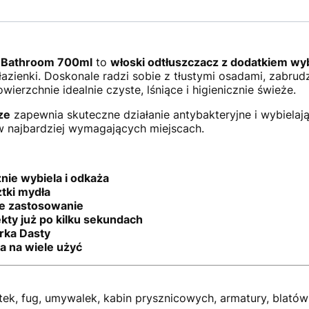
& Bathroom 700ml
to
włoski odtłuszczacz z dodatkiem wy
azienki. Doskonale radzi sobie z tłustymi osadami, zabrud
ierzchnie idealnie czyste, lśniące i higienicznie świeże.
ze
zapewnia skuteczne działanie antybakteryjne i wybielaj
w najbardziej wymagających miejscach.
nie wybiela i odkaża
ztki mydła
lne zastosowanie
ekty już po kilku sekundach
rka Dasty
a na wiele użyć
tek, fug, umywalek, kabin prysznicowych, armatury, blató