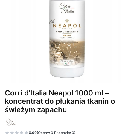
Corri d’Italia Neapol 1000 ml –
koncentrat do płukania tkanin o
świeżym zapachu
0.00
(Oceny: 0 Recenzje: 0)