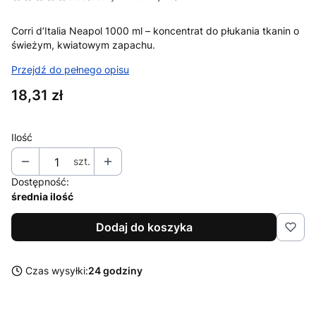
Przejdź do sekcji Opinie
Corri d’Italia Neapol 1000 ml – koncentrat do płukania tkanin o
świeżym, kwiatowym zapachu.
Przejdź do pełnego opisu
Cena
18,31 zł
Ilość
szt.
Dostępność:
średnia ilość
Dodaj do koszyka
Czas wysyłki:
24 godziny