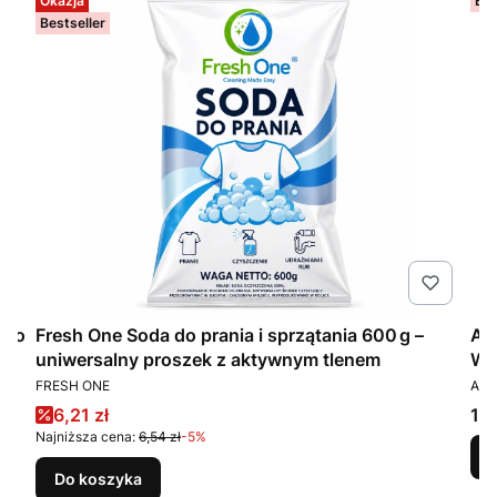
Okazja
Bes
Bestseller
 do
Fresh One Soda do prania i sprzątania 600 g –
Am
uniwersalny proszek z aktywnym tlenem
WC
PRODUCENT
PR
FRESH ONE
AMB
Cena promocyjna
Ce
6,21 zł
12,
Najniższa cena:
6,54 zł
-5%
Do koszyka