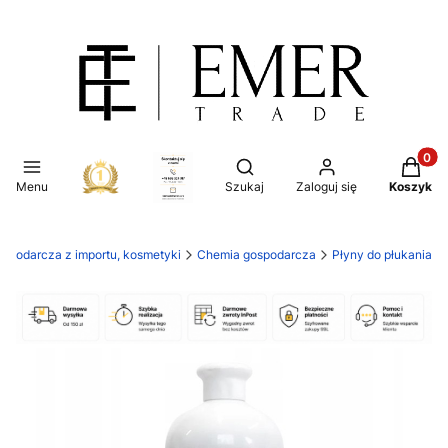
Produkt
Otwórz wyszukiwarkę
Menu
Szukaj
Zaloguj się
Koszyk
ospodarcza z importu, kosmetyki
Chemia gospodarcza
Płyny do płukania