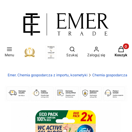
Produkt
Otwórz wyszukiwarkę
Menu
Szukaj
Zaloguj się
Koszyk
Emer. Chemia gospodarcza z importu, kosmetyki
Chemia gospodarcza