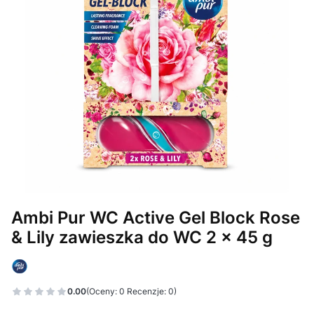
Ambi Pur WC Active Gel Block Rose
& Lily zawieszka do WC 2 x 45 g
0.00
(Oceny: 0 Recenzje: 0)
Przejdź do sekcji Opinie