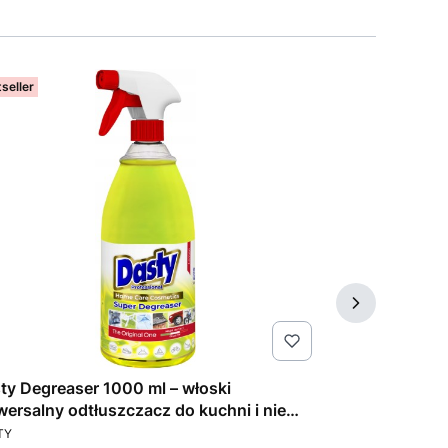
seller
Bestseller
ty Degreaser 1000 ml – włoski
Fresh One no
wersalny odtłuszczacz do kuchni i nie
wkładami czys
DUCENT
PRODUCENT
ko
TY
FRESH ONE