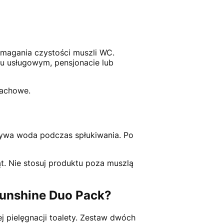
omagania czystości muszli WC.
lu usługowym, pensjonacie lub
pachowe.
pływa woda podczas spłukiwania. Po
t. Nie stosuj produktu poza muszlą
Sunshine Duo Pack?
j pielęgnacji toalety. Zestaw dwóch