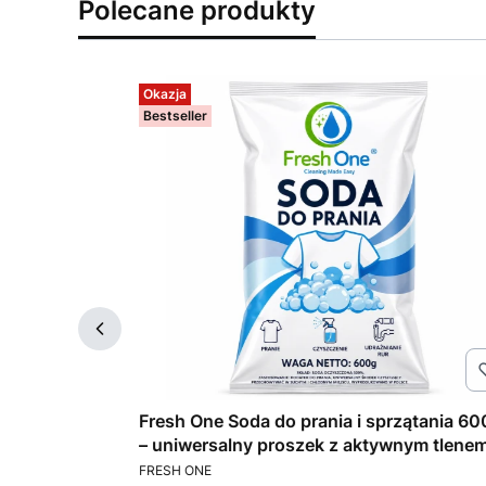
Polecane produkty
Okazja
Bestseller
 uniwersalne
Fresh One Soda do prania i sprzątania 60
s Cherry
– uniwersalny proszek z aktywnym tlene
PRODUCENT
FRESH ONE