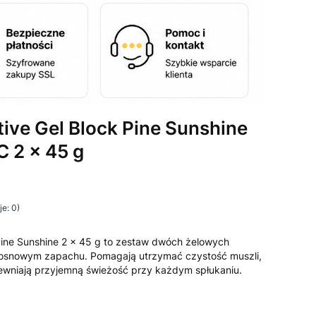
ive Gel Block Pine Sunshine
 2 x 45 g
e: 0)
i Opinie
Pine Sunshine 2 x 45 g to zestaw dwóch żelowych
osnowym zapachu. Pomagają utrzymać czystość muszli,
ewniają przyjemną świeżość przy każdym spłukaniu.