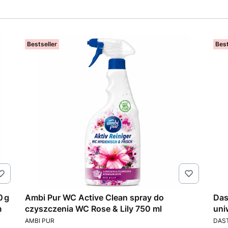
Bestseller
Best
0 g
Ambi Pur WC Active Clean spray do
Das
m
czyszczenia WC Rose & Lily 750 ml
uni
PRODUCENT
PRO
tyl
AMBI PUR
DAS