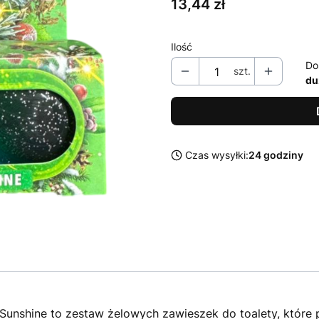
Cena
13,44 zł
Ilość
Do
szt.
du
Czas wysyłki:
24 godziny
 Sunshine to zestaw żelowych zawieszek do toalety, które