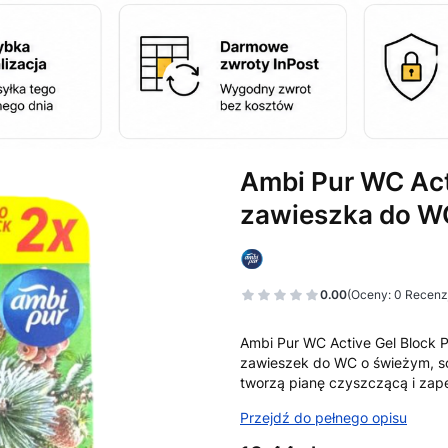
Ambi Pur WC Act
zawieszka do WC
0.00
(Oceny: 0 Recenzj
Przejdź do sekcj
Ambi Pur WC Active Gel Block 
zawieszek do WC o świeżym, s
tworzą pianę czyszczącą i zap
Przejdź do pełnego opisu