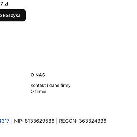
a
Cena
7 zł
29,93 zł
o koszyka
Do koszyka
O NAS
Kontakt i dane firmy
O firmie
4317
| NIP: 8133629586 | REGON: 363324336