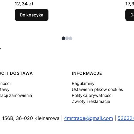
Cena
Cen
12,34 zł
17,3
Do koszyka
D
>
CI I DOSTAWA
INFORMACJE
tności
Regulaminy
stawy
Ustawienia plików cookies
zacji zamówienia
Polityka prywatności
Zwroty i reklamacje
wa 156B, 36-020 Kielnarowa |
4mrtrade@gmail.com
|
53632