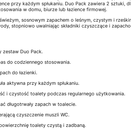
ence przy każdym spłukaniu. Duo Pack zawiera 2 sztuki, d
osowania w domu, biurze lub łazience firmowej.
ę świeżym, sosnowym zapachem o leśnym, czystym i rześki
ody, stopniowo uwalniając składniki czyszczące i zapach
y zestaw Duo Pack.
as do codziennego stosowania.
pach do łazienki.
uła aktywna przy każdym spłukaniu.
ść i czystość toalety podczas regularnego użytkowania.
ać długotrwały zapach w toalecie.
erającą czyszczenie muszli WC.
owierzchnię toalety czystą i zadbaną.