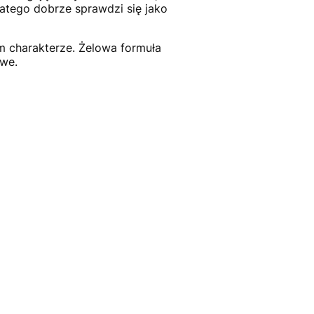
latego dobrze sprawdzi się jako
m charakterze. Żelowa formuła
owe.