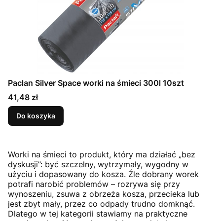
Paclan Silver Space worki na śmieci 300l 10szt
Cena
41,48 zł
Do koszyka
Worki na śmieci to produkt, który ma działać „bez
dyskusji”: być szczelny, wytrzymały, wygodny w
użyciu i dopasowany do kosza. Źle dobrany worek
potrafi narobić problemów – rozrywa się przy
wynoszeniu, zsuwa z obrzeża kosza, przecieka lub
jest zbyt mały, przez co odpady trudno domknąć.
Dlatego w tej kategorii stawiamy na praktyczne