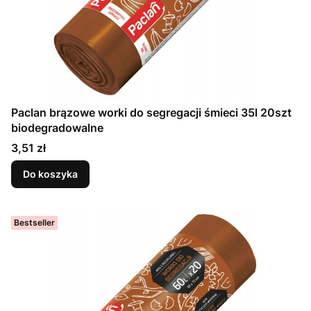
Paclan brązowe worki do segregacji śmieci 35l 20szt
biodegradowalne
Cena
3,51 zł
Do koszyka
Bestseller