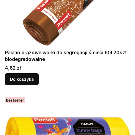
Paclan brązowe worki do segregacji śmieci 60l 20szt
biodegradowalne
Cena
4,62 zł
Do koszyka
Bestseller