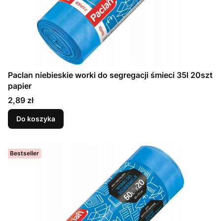
Paclan niebieskie worki do segregacji śmieci 35l 20szt
papier
Cena
2,89 zł
Do koszyka
Bestseller