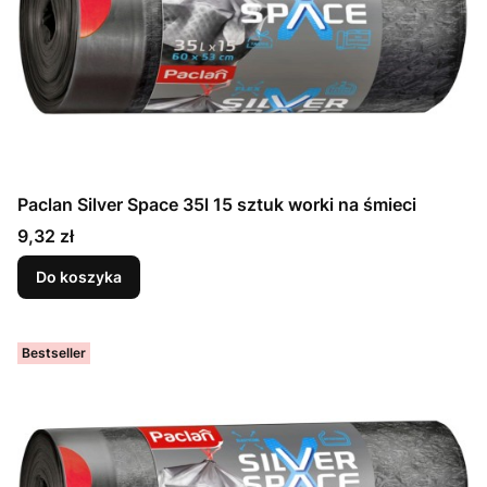
Paclan Silver Space 35l 15 sztuk worki na śmieci
Cena
9,32 zł
Do koszyka
Bestseller