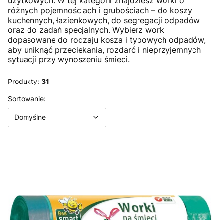
użytkowych. W tej kategorii znajdziesz worki o
różnych pojemnościach i grubościach – do koszy
kuchennych, łazienkowych, do segregacji odpadów
oraz do zadań specjalnych. Wybierz worki
dopasowane do rodzaju kosza i typowych odpadów,
aby uniknąć przeciekania, rozdarć i nieprzyjemnych
sytuacji przy wynoszeniu śmieci.
Produkty:
31
Lista produktów
Domyślne
Sortowanie:
Domyślne