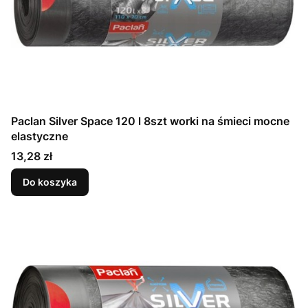
Paclan Silver Space 120 l 8szt worki na śmieci mocne
elastyczne
Cena
13,28 zł
Do koszyka