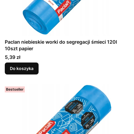
Paclan niebieskie worki do segregacji śmieci 120l
10szt papier
Cena
5,39 zł
Do koszyka
Bestseller