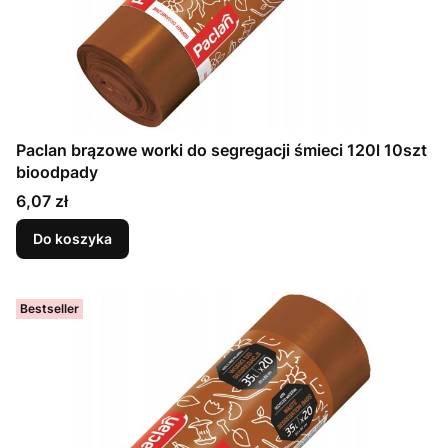
Paclan brązowe worki do segregacji śmieci 120l 10szt
bioodpady
Cena
6,07 zł
Do koszyka
Bestseller