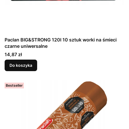
Paclan BIG&STRONG 120l 10 sztuk worki na śmieci
czarne uniwersalne
Cena
14,87 zł
Do koszyka
Bestseller