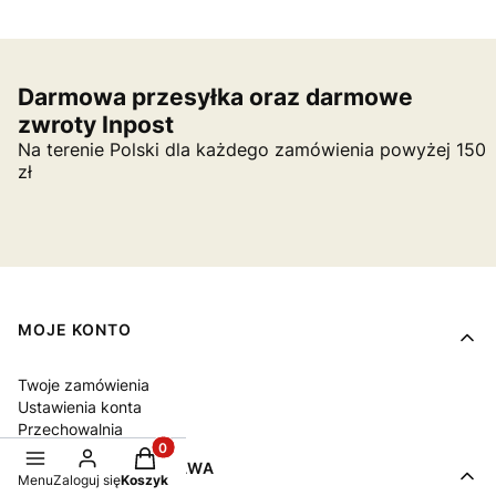
Darmowa przesyłka oraz darmowe
zwroty Inpost
Na terenie Polski dla każdego zamówienia powyżej 150
zł
Linki w stopce
MOJE KONTO
Twoje zamówienia
Ustawienia konta
Przechowalnia
Produkty w koszyku: 0. Zobacz szczegóły
PŁATNOŚCI I DOSTAWA
Menu
Zaloguj się
Koszyk